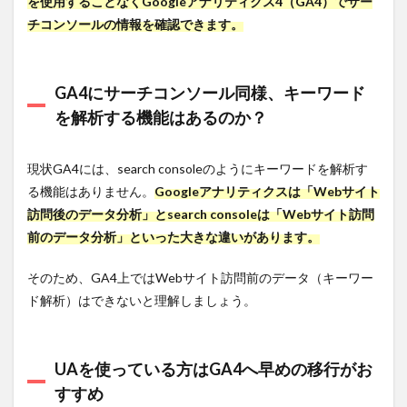
を使用することなくGoogleアナリティクス4（GA4）でサー
キー
チコンソールの情報を確認できます。
ワー
ドを
解析
する
GA4にサーチコンソール同様、キーワード
機能
はあ
を解析する機能はあるのか？
るの
か？
現状GA4には、search consoleのようにキーワードを解析す
1.2
UAを
る機能はありません。
Googleアナリティクスは「Webサイト
使っ
訪問後のデータ分析」とsearch consoleは「Webサイト訪問
てい
前のデータ分析」といった大きな違いがあります。
る方
は
GA4
そのため、GA4上ではWebサイト訪問前のデータ（キーワー
へ早
ド解析）はできないと理解しましょう。
めの
移行
がお
すす
UAを使っている方はGA4へ早めの移行がお
め
すすめ
2