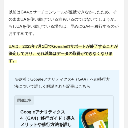
Googleア
ナリティ
以前はGA4とサーチコンソールが連携できなかったため、そ
クス
4（GA4）
のままUAを使い続けている方もいるのではないでしょうか。
とサーチ
もしUAを使い続けている場合は、早めにGA4へ移行するのが
コンソー
おすすめです。
ルを連携
するメリ
ット
UAは、2023年7月1日でGoogleのサポートが終了することが
決定しており、それ以降はデータの取得ができなくなりま
2.1
1.１つ
す。
のレ
ポー
トで
※参考：Googleアナリティクス4（GA4）への移行方
分析
がで
法について詳しく解説された記事はこちら
きる
2.2
関連記事
2.今ま
で不
Googleアナリティクス
明だ
4（GA4）移行ガイド！導入
った
メリットや移行方法を詳し
Web