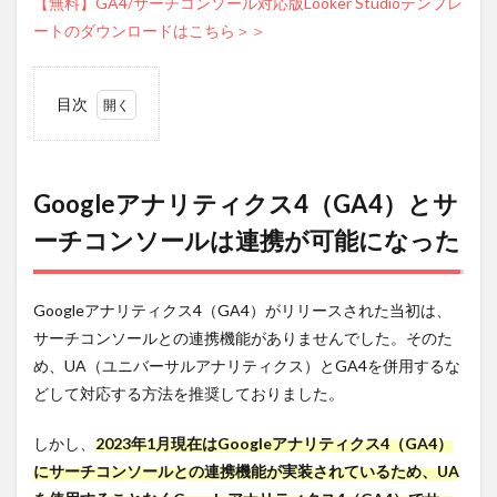
【無料】GA4/サーチコンソール対応版Looker Studioテンプレ
ートのダウンロードはこちら＞＞
目次
1
Googleア
ナリティ
クス
Googleアナリティクス4（GA4）とサ
4（GA4）
ーチコンソールは連携が可能になった
とサーチ
コンソー
ルは連携
が可能に
Googleアナリティクス4（GA4）がリリースされた当初は、
なった
サーチコンソールとの連携機能がありませんでした。そのた
1.1
め、UA（ユニバーサルアナリティクス）とGA4を併用するな
GA4
にサ
どして対応する方法を推奨しておりました。
ーチ
コン
しかし、
2023年1月
現在はGoogleアナリティクス4（GA4）
ソー
にサーチコンソールとの連携機能が実装されているため、UA
ル同
様、