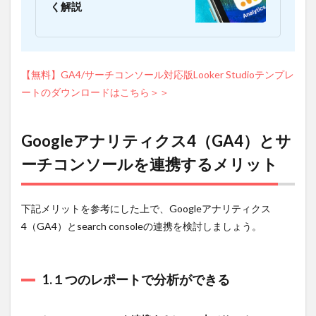
く解説
サイ
ト流
入が
把握
でき
る
【無料】GA4/サーチコンソール対応版Looker Studioテンプレ
ートのダウンロードはこちら＞＞
3
Googleア
ナリティ
クス
Googleアナリティクス4（GA4）とサ
4（GA4）
とサーチ
ーチコンソールを連携するメリット
コンソー
ルを連携
する方法
下記メリットを参考にした上で、Googleアナリティクス
3.1
下
4（GA4）とsearch consoleの連携を検討しましょう。
準備：
Google
アナリテ
ィクス
1.１つのレポートで分析ができる
「GA4」
プロパテ
ィの作成