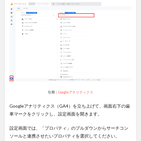
Studio
）を活
用する
3つの
メリッ
ト
5.2.1
1：さ
まざま
なツー
ルとの
連携が
可能
5.2.2
2：分
引用：
Googleアナリティクス
析効率
の向上
Googleアナリティクス（GA4）を立ち上げて、画面右下の歯
5.2.3
車マークをクリックし、設定画面を開きます。
3：最
新の情
設定画面では、「プロパティ」のプルダウンからサーチコン
報共有
ソールと連携させたいプロパティを選択してください。
5.3