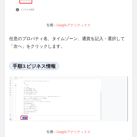
POINT2：
ランディ
ングペー
ジレポー
ト
引用：
Googleアナリティクス
4.3
任意のプロパティ名、タイムゾーン、通貨を記入・選択して
POINT3：
GA4だけ
「次へ」をクリックします。
で分析し
ない
手順3.ビジネス情報
5
サ
ーチコ
ンソー
ルのデ
ータを
視覚化
して効
率的に
分析す
るなら
データ
ポータ
引用：
Googleアナリティクス
ル（現