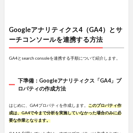
ルの連携
手順
3.2.1
手順
1.Google
Googleアナリティクス4（GA4）とサ
アナリテ
ィクス
ーチコンソールを連携する方法
（GA4）
を立ち上
げ
GA4とsearch consoleを連携する手順について紹介します。
3.2.2
手順2.
サーチ
コンソ
下準備：Googleアナリティクス「GA4」プ
ールと
ロパティの作成方法
の連携
3.2.3
はじめに、GA4プロパティを作成します。
このプロパティ作
手順3.
サーチ
成は、GA4で今まで分析を実施していなかった場合のみに必
コンソ
要な作業となります。
ールの
プロパ
ティと