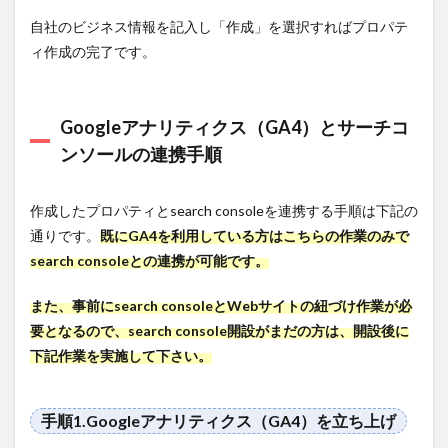
Looker
Studio
自社のビジネス情報を記入し「作成」を選択すればプロパテ
）がお
ィ作成の完了です。
すす
め！
5.1
デ
Googleアナリティクス（GA4）とサーチコ
ータを可
視化でき
ンソールの連携手順
るツール
「Google
データポ
作成したプロパティとsearch consoleを連携する手順は下記の
ータル
通りです。
既にGA4を利用している方はこちらの作業のみで
（現
Looker
search consoleとの連携が可能です。
Studio
）」と
また、事前にsearch consoleとWebサイトの紐づけ作業が必
は？
要となるので、search console開設がまだの方は、開設後に
5.2
下記作業を実施して下さい。
Google
データ
ポータ
ル（現
手順1.Googleアナリティクス（GA4）を立ち上げ
Looker