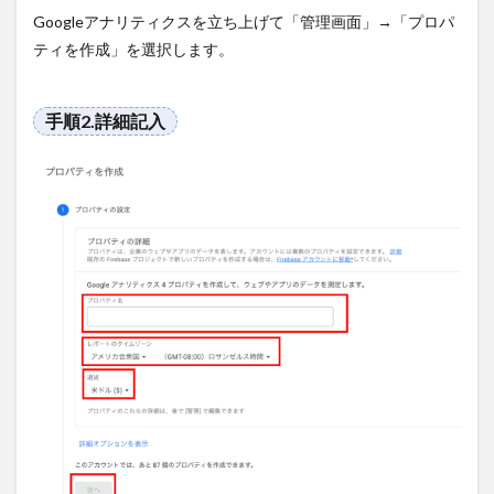
ート
Googleアナリティクスを立ち上げて「管理画面」→「プロパ
の作
ティを作成」を選択します。
成方
法
4
手順2.詳細記入
Google
アナリテ
ィクス
（GA4）
でのサー
チコンソ
ールデー
タを効果
的に分析
するポイ
ント
4.1
POINT1：
検索クエ
リレポー
ト
4.2