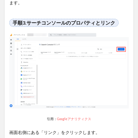
ます。
Studio
テンプ
レート
を使っ
手順3.サーチコンソールのプロパティとリンク
て簡単
にGA4
レポー
トを作
成する
方法
6
まと
め
引用：
Googleアナリティクス
画面右側にある「リンク」をクリックします。