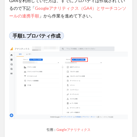
GA4を利用していた方は、すでにプロパティは作成されてい
リンク
るので下記「
Googleアナリティクス（GA4）とサーチコンソ
3.2.4
ールの連携手順
」から作業を進めて下さい。
手順
4.Google
アナリテ
手順1.プロパティ作成
ィクス上
で反映確
認
3.3
Googleア
ナリティ
クス
4（GA4）
とサーチ
コンソー
ルが連携
できない
場合の対
処法
3.4
比較
引用：
Googleアナリティクス
レポ