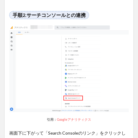
サー
チコ
手順2.サーチコンソールとの連携
ンソ
ール
を簡
単に
グラ
フ化
する
テン
プレ
ート
を下
記の
記事
で紹
介し
てい
ま
す。
5.4
引用：
Googleアナリティクス
【おす
すめ】
画面下に下がって「Search Consoleのリンク」をクリックし
Looker