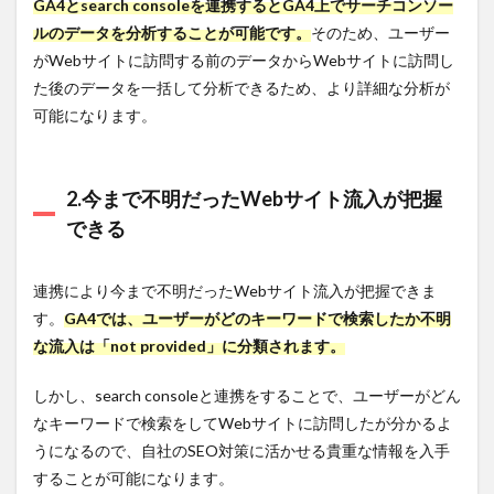
GA4とsearch consoleを連携するとGA4上でサーチコンソー
方法
ルのデータを分析することが可能です。
そのため、ユーザー
3.1.1
がWebサイトに訪問する前のデータからWebサイトに訪問し
手順1.
プロパ
た後のデータを一括して分析できるため、より詳細な分析が
ティ作
可能になります。
成
3.1.2
手順2.
2.今まで不明だったWebサイト流入が把握
詳細記
入
できる
3.1.3
手順3.
連携により今まで不明だったWebサイト流入が把握できま
ビジネ
す。
GA4
では、ユーザーがどのキーワードで検索したか不明
ス情報
な流入は「not provided」に分類されます。
3.2
Google
しかし、search consoleと連携をすることで、ユーザーがどん
アナリテ
ィクス
なキーワードで検索をしてWebサイトに訪問したが分かるよ
（GA4）
うになるので、自社のSEO対策に活かせる貴重な情報を入手
とサーチ
コンソー
することが可能になります。