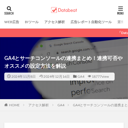
カテゴリー
WEB広告
BIツール
アクセス解析
広告レポート自動化ツール
運営会
「Databeat」にてWEB
タグ
DSP広告
GDN
LINE広告
SNS広告
アフィリエイト広告
ディスプレイ広告
GA4とサーチコンソールの連携まとめ！連携可否や
リスティング広告
動画広告
広告運用代行
オススメの設定方法を解説
純広告
Criteo
2024年11月8日
2024年12月16日
GA4
18777view
検索
HOME
アクセス解析
GA4
GA4とサーチコンソールの連携ま