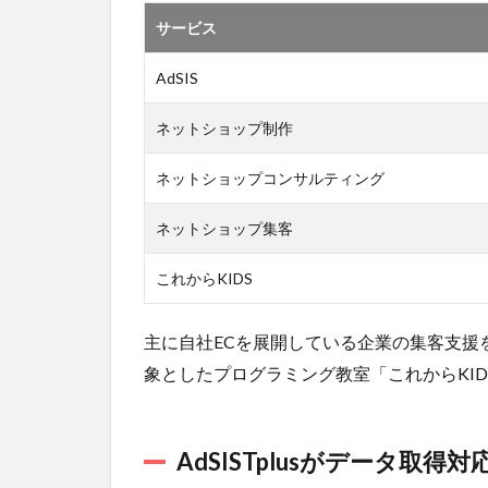
運用
サービス
額の
分だ
AdSIS
けし
かコ
ネットショップ制作
スト
がか
から
ネットショップコンサルティング
ない
ネットショップ集客
4.2
メリ
これからKIDS
ット
2.初
期設
主に自社ECを展開している企業の集客支援
定の
象としたプログラミング教室「これからKI
工数
や学
習コ
スト
AdSISTplusがデータ取
を抑