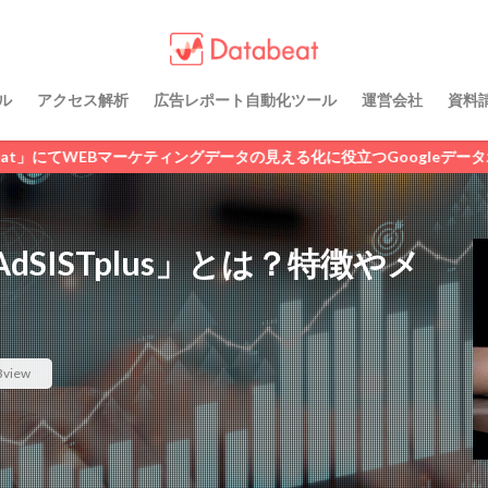
 / レポート
理ノウハウ
N
LINE広告
SNS広告
アフィリエイト広告
ディスプレイ広告
動画広告
広告運用代行
純広告
Criteo
ル
アクセス解析
広告レポート自動化ツール
運営会社
資料
 / レポート
理ノウハウ
検索
マーケティングデータの見える化に役立つGoogleデータポータルのレポー
SISTplus」とは？特徴やメ
3view