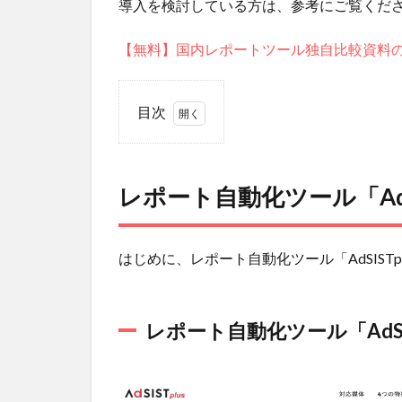
導入を検討している方は、参考にご覧くだ
【無料】国内レポートツール独自比較資料
目次
1
レポート自
動化ツール
「AdSISTplus」
レポート自動化ツール「AdS
について詳しく
解説
1.1
レポート
はじめに、レポート自動化ツール「AdSIST
自動化ツール
「AdSISTplus」
とは？
レポート自動化ツール「AdSI
1.1.1
【参
考】広
告レポ