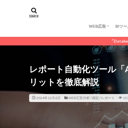
WEB広告代理店
WEB広告分析 / 測定
WEB広告運用 / 管
タグ
DSP広告
GD
リスティング広告
WEB広告
BIツー
WEB広告代理店
WEB広告分析 / 測定
WEB広告運用 / 管
「Databeat」にてWEB
レポート自動化ツール「Ad
リットを徹底解説
2024年12月6日
WEB広告分析 / 測定 / レポート
15