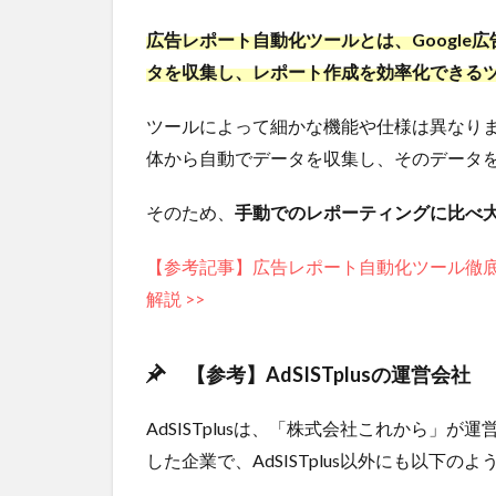
ート
広告レポート自動化ツールとは、Google広
に対
応
タを収集し、レポート作成を効率化できる
3.5
ツールによって細かな機能や仕様は異なり
5.初
期設
体から自動でデータを収集し、そのデータ
定が
簡単
そのため、
手動でのレポーティングに比べ
4
レポート自
動化ツール
【参考記事】広告レポート自動化ツール徹底
「AdSISTplus」
解説 >>
を利用する3つ
のメリット
4.1
【参考】AdSISTplusの運営会社
メリ
ット
AdSISTplusは、「株式会社これから」が
1.使
した企業で、AdSISTplus以外にも以下
った
広告