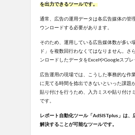
「AdSISTplus」
を出力できるツールです。
の5つの主な特
徴
通常、広告の運用データは各広告媒体の管
3.1
ウンロードする必要があります。
1.主
要な
そのため、運用している広告媒体数が多い
広告
ド」を複数回行わなくてはなりません。さ
媒体
のデ
ンロードしたデータをExcelやGoogle
ータ
収集
広告運用の現場では、こうした事務的な作
に対
応
に充てる時間を捻出できないといった課題
貼り付けを行うため、入力ミスや貼り付け
3.2
2.複
です。
数の
媒体
レポート自動化ツール「AdSISTplus
を1つ
解決することが可能なツールです。
の画
面で