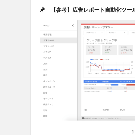
確認
【参考】広告レポート自動化ツー
でき
る
3.3
3.デ
ータ
の自
動出
力先
はス
プレ
ッド
シー
ト/エ
クセ
ル
3.4
4.バ
ナー
引
レポ