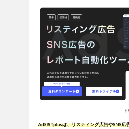
ート自
動化ツ
ールと
は
1.1.2
【参考】
AdSISTplus
の運営会社
1.2
AdSISTplus
がデータ取
得対応して
いる主な媒
体
2
「AdSISTplus」
引
の料金体系
3
AdSISTplusは、リスティング広告やS