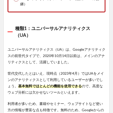
1.3
種
継）
類3：
Googleア
ナリティ
クス
4（GA4）
種類1：ユニバーサルアナリティクス
（UA）
2
ユニ
バー
ユニバーサルアナリティクス（UA）は、Googleアナリティク
サル
アナ
スの前世代タイプで、2020年10月14日以前は、メインのアナ
リテ
リティクスとして、活躍していました。
ィク
スと
GA4
世代交代したとはいえ、現時点（2023年4月）ではUAをメイ
の違
ンのアナリティクスとして利用しているユーザーが多いでし
いを
徹底
ょう。
基本無料でほとんどの機能を使用できる
ので、高度な
比較
ウェブ分析には欠かせないツールといえます。
2.1
ユニ
利用者が多いため、書籍やセミナー、ウェブサイトなど使い
バー
方の情報が豊富な点も特徴です。無料のため、Googleからの
サル