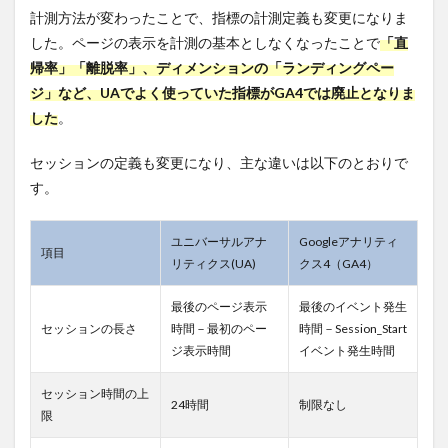
アシ
計測方法が変わったことで、指標の計測定義も変更になりま
スタ
した。ページの表示を計測の基本としなくなったことで
「直
ント
を開
帰率」「離脱率」、ディメンションの「ランディングペー
く
ジ」など、UAでよく使っていた指標がGA4では廃止となりま
7.2
した
。
手順2.
プロ
セッションの定義も変更になり、主な違いは以下のとおりで
パテ
す。
ィを
作成
する
ユニバーサルアナ
Googleアナリティ
項目
7.3
リティクス(UA)
クス4（GA4）
手順3.
測定
最後のページ表示
最後のイベント発生
IDを
セッションの長さ
時間－最初のペー
時間－Session_Start
サイ
トに
ジ表示時間
イベント発生時間
設置
する
セッション時間の上
24時間
制限なし
8
限
UA