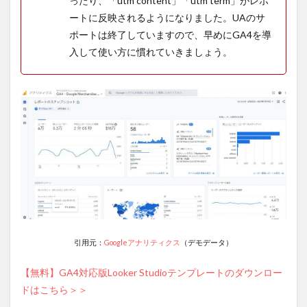
ったり、「utm content」「utm term」がレポ
すめ
の理
ートに反映されるようになりました。UAのサ
由2：
ポートは終了していますので、早めにGA4を導
GA4
入して使い方に慣れていきましょう。
の使
い方
に早
く慣
れる
こと
がで
きる
4.3
おす
すめ
の理
由3：
GA4
だけ
引用元：
Googleアナリティクス
（デモデータ）
が行
える
【無料】GA4対応版Looker Studioテンプレートのダウンロー
分析
があ
ドはこちら＞＞
る