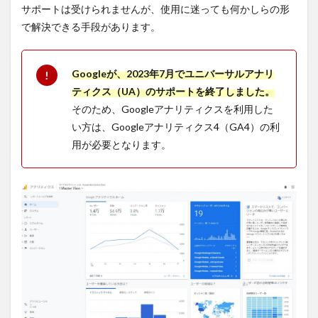
サポートは受けられませんが、使用に迷っても何かしらの形
アナ
リテ
で解決できる手段があります。
ィク
スと
GA4
Googleが、2023年7月でユニバーサルアナリ
の違
い比
ティクス（UA）のサポートを終了しました。
較ま
そのため、Googleアナリティクスを利用した
とめ
い方は、Googleアナリティクス4（GA4）の利
2.2
用が必要となります。
UAと
GA4
の違
い1：
デー
タの
計測
方法
2.3
UAと
GA4
の違
い2：