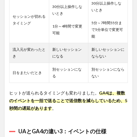
及び
30分以上操作しな
30分以上操作しな
GA4
いとき
での
いとき
セッションが切れる
計測
5分～7時間55分ま
タイミング
確認
1分～4時間で変更
方法
で5分単位で変更可
可能
能
8.1
ユニバ
流入元が変わったと
新しいセッション
新しいセッションに
ーサル
き
になる
ならない
アナリ
ティク
ス
別セッションにな
別セッションになら
日をまたいだとき
（UA）
る
ない
での計
測確認
方法
ヒットが送られるタイミングも変わりました。
GA4は、複数
8.2
のイベントを一括で送ることで送信数を減らしているため、5
Googleア
秒間の遅延があります
。
ナリティ
クス
4（GA4）
での計測
UAとGA4の違い3：イベントの仕様
確認方法