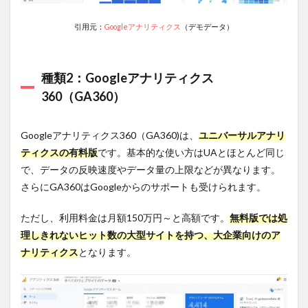
指標
の計
引用元：
Googleアナリティクス
（デモデータ）
測定
義
2.4
種類2：Googleアナリティクス
UAと
GA4
360（GA360）
の違
い3：
イベ
Googleアナリティクス360（GA360)は、
ユニバーサルアナリ
ント
ティクスの有料版
です。基本的な使い方はUAとほとんど同じ
の仕
様
で、データの反映速度やデータ量の上限などが異なります。
さらにGA360はGoogleからのサポートも受けられます。
2.5
UAと
GA4の違
ただし、利用料金は月額150万円～と高額です。
無料版では処
い4：
理しきれないヒット数の大型サイトを持つ、大企業向けのア
BigQuery
ナリティクス
となります。
との連携
2.6
UAと
GA4