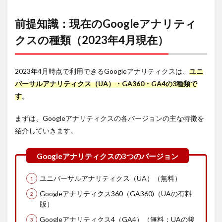
提知
識：現
在の
前提知識：現在のGoogleアナリティ
Google
クスの種類（2023年4月現在）
アナリ
ティク
スの種
類
2023年4月時点で利用できるGoogleアナリティクスは、
ユニ
（2023
年4月
バーサルアナリティクス（UA）・GA360・GA4の3種類で
現在）
す
。
1.1
種類
まずは、Googleアナリティクスの各バージョンの主な特徴を
1：ユ
紹介していきます。
ニバー
サルア
ナリテ
ィクス
（UA）
ユニバーサルアナリティクス（UA）（無料）
1.2
種類2：
Googleアナリティクス360（GA360)（UAの有料
Googleアナリ
版）
ティクス
360（GA360）
Googleアナリティクス4（GA4）（無料：UAの後