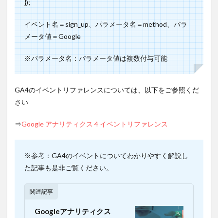
});
9.2
POINT2：
イベント名＝sign_up、パラメータ名＝method、パラ
サーチコ
ンソール
メータ値＝Google
と連携し
ているな
※パラメータ名：パラメータ値は複数付与可能
ら、UAで
分析する
9.3
GA4のイベントリファレンスについては、以下をご参照くだ
POINT3：
さい
Looker
Studio（旧
Googleデ
⇒
Google アナリティクス 4 イベントリファレンス
ータポー
タル）を
活用して
※参考：GA4のイベントについてわかりやすく解説し
いるな
ら、UAで
た記事も是非ご覧ください。
分析する
9.4
関連記事
POINT4：
生のデー
Googleアナリティクス
タを分析