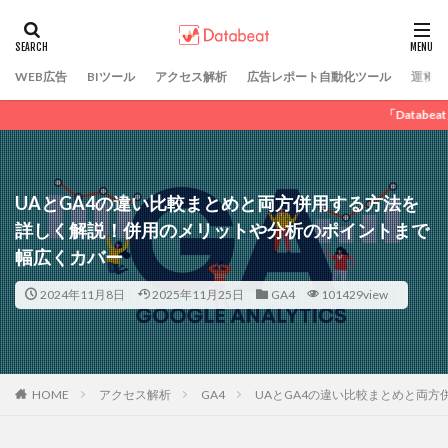
カテゴリー
WEB広告
BIツール
アクセス解析
広告レポート自動化ツール
運営会
「Databeat」にてWEBマーケ
タグ
DSP広告
GDN
LINE広告
SNS広告
アフィリエイト広告
ディスプレイ広告
UAとGA4の違い比較まとめと両方併用する方法を
リスティング広告
動画広告
広告運用代行
詳しく解説！併用のメリットや分析のポイントまで
純広告
Criteo
幅広くカバー
2024年11月8日
2025年11月25日
GA4
101429view
検索
HOME
アクセス解析
GA4
UAとGA4の違い比較まとめと両