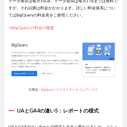
データ保存は毎月10GB、データ取得は毎月1TBまでは無料で
すが、それ以降は料金がかかります。詳しい料金体系につい
10
GA4と
併せて利用
てはBigQueryの料金表をご参照ください。
したい広告
レポート自
⇒
BigQuery の料金の概要
動化ツール
「Databeat」
10.1
「Databeat」
とは？
10.2
「Databeat」
を利用する3
つのメリッ
ト
引用元：
BigQuery: クラウド データ ウェアハウス
10.2.1
自動で
常に最新
のデータ
UAとGA4の違い5：レポートの様式
を維持で
きる
UAとGA4ではレポートの様式も大きく変わりました。メニュ