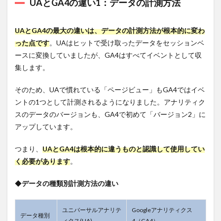
UAとGA4の違い1：データの計測方法
アナリテ
ィクスへ
登録する
UAとGA4の最大の違いは、データの計測方法が根本的に変わ
6.2
った点です
。UAはヒットで受け取ったデータをセッションベ
手順2.
ースに変換していましたが、GA4はすべてイベントとして収
アカ
集します。
ウン
ト設
定の
そのため、UAで慣れている「ページビュー」もGA4ではイベ
必要
ントの1つとして計測されるようになりました。アナリティク
事項
を記
スのデータのバージョンも、GA4で初めて「バージョン2」に
入す
アップしています。
る
6.3
つまり、
UAとGA4は根本的に違うものと認識して使用してい
手順3.
く必要があります
。
両方
計測
◆
データの種類別計測方法の違い
可能
なタ
グを
ユニバーサルアナリテ
Googleアナリティクス
作成
データ種別
する
ィクス(UA)
4（GA4）