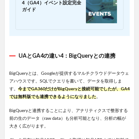
4（GA4）イベント設定完全
したいな
ガイド
ら、GA4
で
BigQuery
と連携す
る
9.5
POINT5：
UAとGA4の違い4：BigQueryとの連携
デバイス
の横断計
測をする
なら、
BigQueryとは、Googleが提供するマルチクラウドデータウェ
GA4で分
アハウスです。SQLでクエリを書いて、データを取得しま
析する
す。
今までGA360だけがBigQueryと接続可能でしたが、GA4
9.6
では無料版でも連携できるようになりました
。
【おす
すめ】
GA4の
BigQueryと連携することにより、アナリティクスで整形する
Looker
前の生のデータ（raw data）も分析可能となり、分析の幅が
Studio
大きく広がります。
レポー
トを作
成する