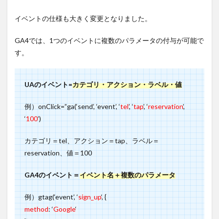
9
イベントの仕様も大きく変更となりました。
ユニ
バー
サル
GA4では、1つのイベントに複数のパラメータの付与が可能で
アナ
す。
リテ
ィク
スと
GA4
UAのイベント=
カテゴリ・アクション・ラベル・値
の併
用時
例）onClick=”ga(‘send’, ‘event’, ‘
tel
’, ‘
tap
’, ‘
reservation
’,
の分
析の
‘
100
’)
ポイ
ント
カテゴリ＝tel、アクション＝tap、ラベル＝
9.1
reservation、値＝100
POINT1：
ウェブ計
GA4のイベント＝
イベント名＋複数のパラメータ
測のみで
あれば、
UAをメイ
例）gtag(‘event’, ‘
sign_up
‘, {
ンで分析
method
: ‘
Google
‘
する