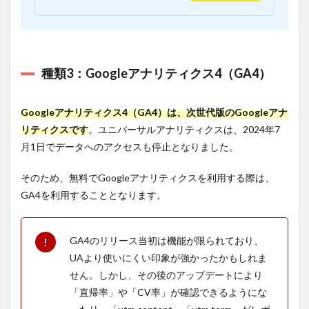
GA4
は両
方と
も併
用す
るこ
種類3：Googleアナリティクス4（GA4）
とが
おす
す
Googleアナリティクス4（GA4）は、次世代版のGoogleアナ
め！
リティクスです
。ユニバーサルアナリティクスは、2024年7
4.1
月1日でデータへのアクセスも停止となりました。
おす
すめ
の理
そのため、無料でGoogleアナリティクスを利用する際は、
由1：
GA4を利用することとなります。
GA4
のデ
ータ
が蓄
GA4のリリース当初は機能が限られており、
積で
UAより使いにくい印象が強かったかもしれま
きる
せん。しかし、その後のアップデートにより
4.2
「直帰率」や「CV率」が確認できるようにな
おす