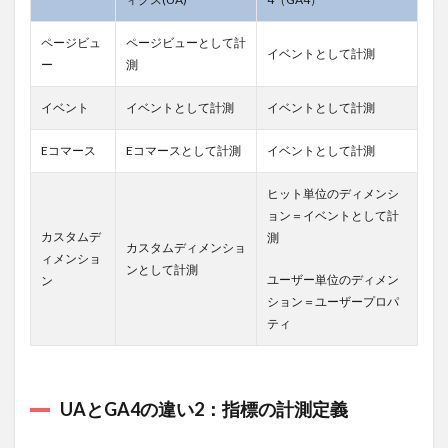
6.4
ページビュ
ページビューとして計
手順4.
イベントとして計測
ー
測
タグ
をサ
イト
イベント
イベントとして計測
イベントとして計測
に設
置す
Eコマース
Eコマースとして計測
イベントとして計測
る
7
ヒット単位のディメンシ
Googleア
ョン＝イベントとして計
ナリティ
カスタムデ
測
クス
カスタムディメンショ
ィメンショ
4（GA4）
ンとして計測
ユーザー単位のディメン
の設定方
ン
法
ション＝ユーザープロパ
ティ
7.1
手順1.
管理
画面
から
UAとGA4の違い2：指標の計測定義
GA4
設定