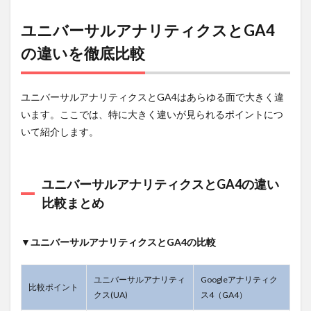
5
ユニバーサルアナリティクスとGA4
ユニ
バー
の違いを徹底比較
サル
アナ
リテ
ィク
ユニバーサルアナリティクスとGA4はあらゆる面で大きく違
スと
います。ここでは、特に大きく違いが見られるポイントにつ
GA4
を併
いて紹介します。
用す
るた
めの
設定
ユニバーサルアナリティクスとGA4の違い
の全
比較まとめ
体像
5.1
ユニ
▼
ユニバーサルアナリティクスとGA4の比較
バー
サル
アナ
ユニバーサルアナリティ
Googleアナリティク
比較ポイント
リテ
クス(UA)
ス4（GA4）
ィク