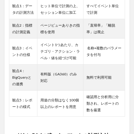
スの
観点1：デー
ヒット単位で計測の上、
すべてイベント単位
設定
タの計測方法
セッション単位に加工
で計測
5.2
GA4
観点2：指標
ページビューありきの指
「直帰率」「離脱
プロ
の計測定義
標を使用
率」は廃止
パテ
ィの
設定
イベント1つあたり、カ
観点3：イベ
名称+複数のパラメー
テゴリ・アクション・ラ
6
ユ
ントの仕様
タを付与
ベル・値を紐づけ可能
ニバー
サルア
ナリテ
観点4：
有料版（GA360）のみ
ィクス
BigQueryと
無料で利用可能
（UA）
対応
の連携
の設定
方法 ※
初めて
確認用と分析用に分
観点5：レポ
用途の分類はなく100個
GAを設
類され、レポートの
ートの様式
以上のレポートを用意
定する
数を厳選
方向け
6.1
手
順
1.Google