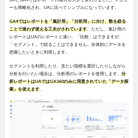
10.2.2
ーも簡略化され、UAに比べてシンプルになっています。
複数の
プラット
フォーム
GA4ではレポートを「集計用」「分析用」に分け、数を絞る
対応によ
ことで迷わず使える工夫がされています
。ただし、集計用の
る一元管
理が可能
レポートはUAのレポートと違い、「比較」はできますが、
「セグメント」で絞ることはできません。全体的にデータを
10.2.3
スキル
把握したいときに利用します。
がなくて
も簡単に
セグメントを利用したり、見たい指標を選択したりしながら
レポート
分析を行いたい場合は、分析用のレポートを使用します。
分
が作成で
きる
析レポートはUAではGA360のみに用意されていた「データ探
索」を使えます
。
11
まと
め