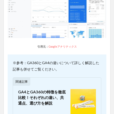
の違
い5：
レポ
ート
の様
式
3
ユニ
バー
引用元：
Googleアナリティクス
サル
アナ
リテ
ィク
※参考：GA360とGA4の違いについて詳しく解説した
スと
記事も併せてご覧ください。
GA4
の共
通点
関連記事
4
GA4とGA360の特徴を徹底
現時
比較！それぞれの違い、共
点で
は、
通点、選び方を解説
UA
と