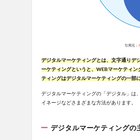
特徴
とメ
リッ
トを
わか
りや
すく
引用元：
A
解
説！
デジタルマーケティングとは、文字通りデ
1.2
ーケティングというと、WEBマーケティン
デジ
ティングはデジタルマーケティングの一部
タル
マー
デジタルマーケティングの「デジタル」は、W
ケテ
ィン
イネージなどさまざまな方法があります。
グの
主な
方法
デジタルマーケティングの
まと
め