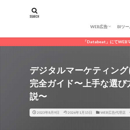
WEB広告代理店
WEB広告分析 / 測定
WEB広告運用 / 管
タグ
DSP広告
GD
リスティング広告
WEB広告
BIツー
WEB広告代理店
WEB広告分析 / 測定
WEB広告運用 / 管
「Databeat」にてWEBマーケティングデー
デジタルマーケティング
完全ガイド〜上手な選び
説〜
2023年8月9日
2026年1月15日
WEB広告代理店