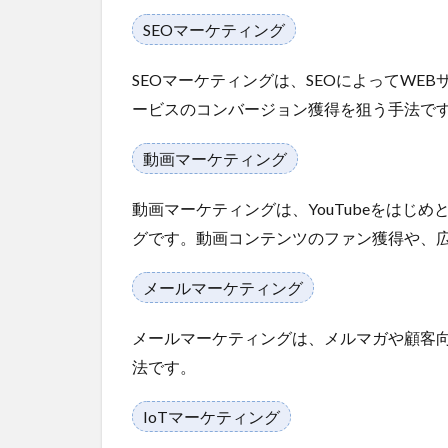
SEOマーケティング
2.1
デジ
タル
SEOマーケティングは、SEOによってWE
マー
ービスのコンバージョン獲得を狙う手法で
ケテ
ィン
動画マーケティング
グを
行う
広告
動画マーケティングは、YouTubeをはじ
代理
グです。動画コンテンツのファン獲得や、
店と
は？
メールマーケティング
2.2
メリ
メールマーケティングは、メルマガや顧客
ット
１：
法です。
実務
のリ
IoTマーケティング
ソー