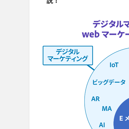
説！
ル
マ
ー
ケ
テ
ィ
ン
グ
の
基
礎
知
識
1.1
デジ
タル
マー
ケテ
ィン
グと
は？