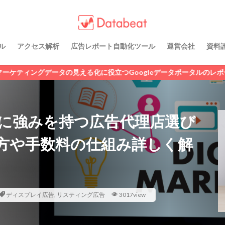
 / レポート
理ノウハウ
N
LINE広告
SNS広告
アフィリエイト広告
ディスプレイ広告
動画広告
広告運用代行
純広告
Criteo
ル
アクセス解析
広告レポート自動化ツール
運営会社
資料
 / レポート
理ノウハウ
検索
タの見える化に役立つGoogleデータポータルのレポートテンプレートを無
に強みを持つ広告代理店選び
方や手数料の仕組み詳しく解
ディスプレイ広告
,
リスティング広告
3017view