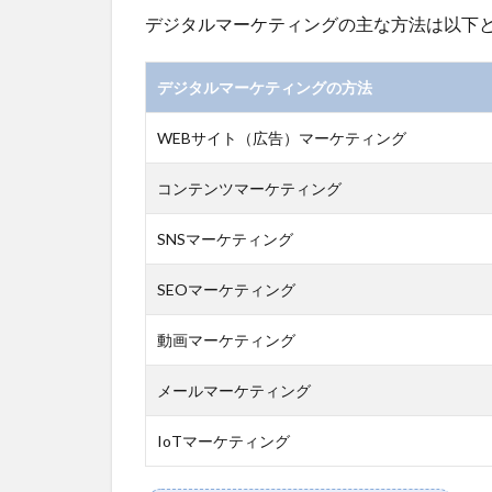
1.3
デジタルマーケティングの主な方法は以下
デジ
タル
マー
デジタルマーケティングの方法
ケテ
ィン
WEBサイト（広告）マーケティング
グが
効果
コンテンツマーケティング
を発
揮す
SNSマーケティング
るシ
ーン
SEOマーケティング
2
デ
動画マーケティング
ジ
タ
メールマーケティング
ル
マ
IoTマーケティング
ー
ケ