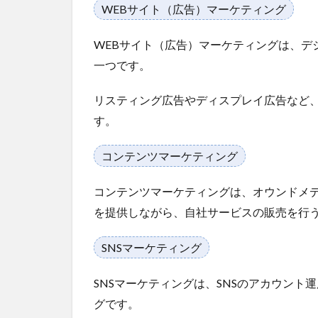
テ
WEBサイト（広告）マーケティング
ィ
ン
WEBサイト（広告）マーケティングは、デ
グ
を
一つです。
広
告
リスティング広告やディスプレイ広告など、
代
す。
理
店
に
コンテンツマーケティング
お
願
コンテンツマーケティングは、オウンドメ
い
す
を提供しながら、自社サービスの販売を行
る3
つ
SNSマーケティング
の
メ
SNSマーケティングは、SNSのアカウン
リ
ッ
グです。
ト