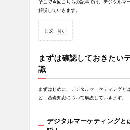
そこで今回こちらの記事では、デジタルマ
解説していきます。
目次
1
ま
ず
まずは確認しておきたい
は
確
識
認
し
て
お
まずはじめに、デジタルマーケティングと
き
ど、基礎知識について解説していきます。
た
い
デ
ジ
デジタルマーケティングと
タ