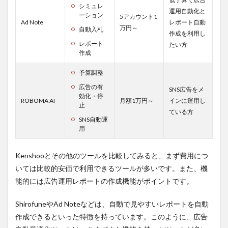
5.1.2
シミュレ
運用自動化と
費用
ーション
5アカウント1
Ad Note
レポート自動
万円～
自動入札
5.1.3
作成を利用し
こんな
レポート
たい方
方にお
作成
すす
め！
予算調整
5.1.4
広告の有
SNS広告をメ
URL
効化・停
ROBOMA AI
月額1万円～
インに運用し
止
6
ている方
SNS自動運
まと
用
め
Kenshooとその他のツールを比較してみると、まず費用につ
いては比較的安価で利用できるツールが多いです。また、機
能的には広告運用レポートの作成機能がポイントです。
ShirofuneやAd Noteなどは、自動で見やすいレポートを自動
作成できるといった特徴を持っています。このように、広告