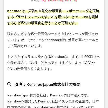
引用元：
Digital Marketing Community
キャン
ペーン
の管理
Kenshooは、広告の自動化や最適化、レポーティングを実施
するプラットフォームです。AIを用いることで、CPAを削減
1.2.3
SNS
するなど広告の最適化を行うことが可能です。
広告の
出稿・
現在さまざまな広告最適化ツールや自動化ツールが提供され
管理
ていますが、その中でもKenshooは特に効果が高いツールと
1.3
Amazon
して認識されています。
広告向け
「Kenshoo-
もともとイスラエル発となるKenshooは、すでに1,000以上の
eCommerce」
とは？
企業が導入しており、独自のアルゴリズムによってCPAや
1.4
ROIの改善例も多くあります。
Kenshoo
が解決で
きる問題
参考：Kenshoo japan株式会社の概要
とは？
1.4.1
Kenshoo japan株式会社は、Kenshooの日本法人です。
問題
Kenshooを開発したKenshoo社はイスラエルの企業で、日本
１：広
国内での販売を、Kenshoo japan株式会社が行っています。
告運用