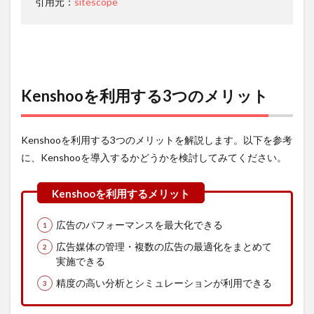
引用元：
sitescope
方にお
すす
め！
3.5.4
URL
Kenshooを利用する3つのメリット
4
Kenshoo
と共に利
用したい
Kenshooを利用する3つのメリットを解説します。以下を参考
広告効果
に、Kenshooを導入するかどうかを検討してみてください。
の分析を
サポート
する広告
レポート
自動化ツ
ール
広告のパフォーマンスを最大化できる
4.1
広告媒体の管理・複数の広告の最適化をまとめて
広告
実施できる
レポ
精度の高い分析とシミュレーションが利用できる
ート
自動
化ツ