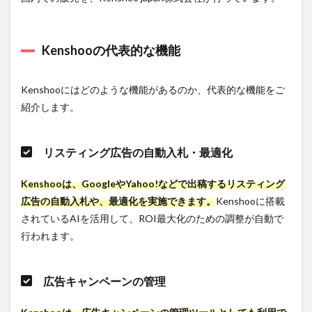
のリソ
ースを
十分確
Kenshooの代表的な機能
保でき
ない
1.4.2
Kenshooにはどのような機能があるのか、代表的な機能をご
問題
紹介します。
２：広
告運用
の効果
が出せ
リスティング広告の自動入札・最適化
ない
1.4.3
Kenshooは、GoogleやYahoo!などで出稿するリスティング
問題
広告の自動入札や、最適化を実施できます。
Kenshooに搭載
３：正
されているAIを活用して、ROI最大化のための調整が自動で
確なシ
ミュレ
行われます。
ーショ
ンがで
きない
広告キャンペーンの管理
1.5
Kenshoo