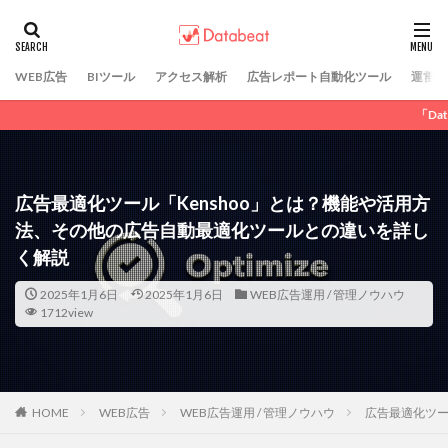
カテゴリー
WEB広告
BIツール
アクセス解析
広告レポート自動化ツール
運営会
「Databeat」にてWEBマ
タグ
DSP広告
GDN
LINE広告
SNS広告
アフィリエイト広告
ディスプレイ広告
広告最適化ツール「Kenshoo」とは？機能や活用方
リスティング広告
動画広告
広告運用代行
法、その他の広告自動最適化ツールとの違いを詳し
純広告
Criteo
く解説
2025年1月6日
2025年1月6日
WEB広告運用 / 管理ノウハウ
検索
1712view
HOME
WEB広告
WEB広告運用 / 管理ノウハウ
広告最適化ツー