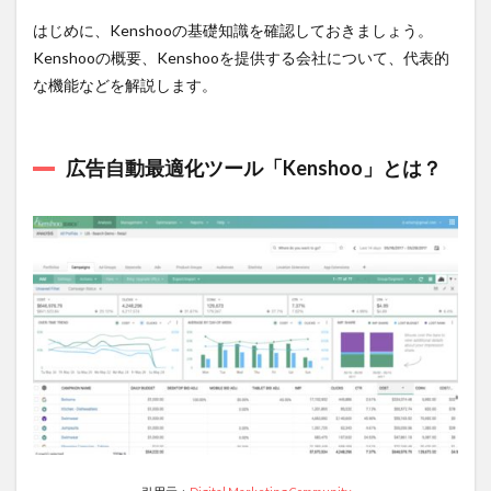
「Kenshoo」
はじめに、Kenshooの基礎知識を確認しておきましょう。
とは？
Kenshooの概要、Kenshooを提供する会社について、代表的
1.1.1
な機能などを解説します。
参考：
Kenshoo
japan株
式会社の
広告自動最適化ツール「Kenshoo」とは？
概要
1.2
Kenshoo
の代表的
な機能
1.2.1
リス
ティン
グ広告
の自動
入札・
最適化
1.2.2
広告