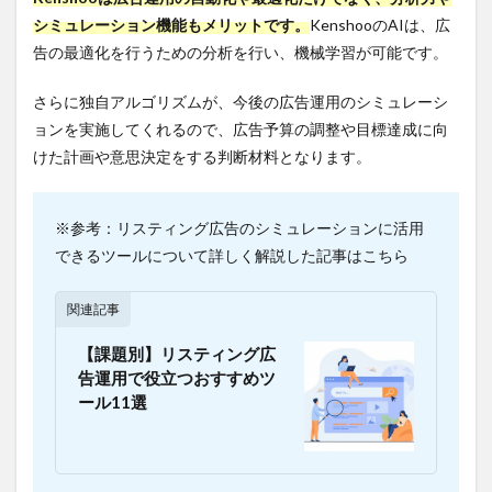
１.Databeat
シミュレーション機能もメリットです。
KenshooのAIは、広
告の最適化を行うための分析を行い、機械学習が可能です。
4.3.1
主な
機能と
さらに独自アルゴリズムが、今後の広告運用のシミュレーシ
特徴
ョンを実施してくれるので、広告予算の調整や目標達成に向
4.3.2
けた計画や意思決定をする判断材料となります。
費用
4.3.3
※参考：リスティング広告のシミュレーションに活用
こんな
方にお
できるツールについて詳しく解説した記事はこちら
すす
め！
関連記事
4.4
２.ア
【課題別】リスティング広
ドレ
告運用で役立つおすすめツ
ポ
ール11選
4.4.1
主な
機能と
特徴