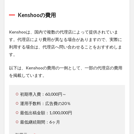
3.4.2
費用
Kenshooの費用
3.4.3
こんな
方にお
Kenshooは、国内で複数の代理店によって提供されていま
すす
め！
す。代理店により費用が異なる場合がありますので、実際に
利用する場合は、代理店へ問い合わせることをおすすめしま
3.4.4
す。
URL
3.5
以下は、Kenshooの費用の一例として、一部の代理店の費用
３.ROBOMA
を掲載しています。
AI
3.5.1
主な
初期導入費：60,000円～
機能と
特徴
運用手数料：広告費の20％
3.5.2
最低出稿金額：1,000,000円
費用
最低継続期間：6ヶ月
3.5.3
こんな