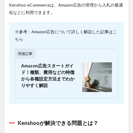
３：
Kenshoo-eCommerceは、Amazon広告の管理から入札の最適
精度
化などに利用できます。
の高
い分
析と
シミ
※参考：Amazon広告について詳しく解説した記事はこ
ュレ
ちら
ーシ
ョン
が利
関連記事
用で
きる
Amazon広告スタートガイ
3
ド！種類、費用などの特徴
Kenshoo
から各種設定方法までわか
と比較検
りやすく解説
討したい
オススメ
広告自動
最適化ツ
ール
3.1
Kenshooが解決できる問題とは？
Kenshoo
と比較検