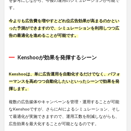
を参考にしながら、今後の運用のシミュレーションが可能で
主な
す。
機能と
特徴
今よりも広告費を増やすとどれ位広告効果が高まるのかとい
3.3.2
った予測ができますので、シミュレーションを利用しつつ広
費用
告の最適化を進めることが可能です。
3.3.3
こんな
方にお
すす
Kenshooが効果を発揮するシーン
め！
3.3.4
Kenshooは、単に広告運用を自動化するだけでなく、パフォ
URL
ーマンスを高めつつ自動化したいといったシーンで効果を発
3.4
揮します。
２.Ad
Note
複数の広告媒体やキャンペーンを管理・運用することが可能
3.4.1
なKenshooですが、さらにAIによるシミュレーション、そし
主な
て最適化が実施できますので、運用工数を削減しながらも、
機能と
特徴
広告効果を最大化することが可能となるのです。