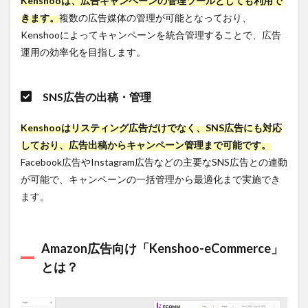
Kenshooは、広告キャンペーンの管理ツールとしても利用で
が効果を
きます。
複数の広告媒体の管理が可能となっており、
発揮する
シーン
Kenshooによってキャンペーンを統合管理することで、広告
運用の効率化を目指します。
1.6
Kenshoo
の費用
SNS広告の出稿・管理
2
Kenshoo
Kenshooはリスティング広告だけでなく、SNS広告にも対応
を利用す
る3つの
しており、広告出稿からキャンペーン管理まで可能です。
メリット
Facebook広告やInstagram広告などの主要なSNS広告との連動
2.1
が可能で、キャンペーンの一括管理から最適化まで実施でき
メリ
ます。
ット
１：
広告
のパ
Amazon広告向け「Kenshoo-eCommerce」
フォ
ーマ
とは？
ンス
を最
大化