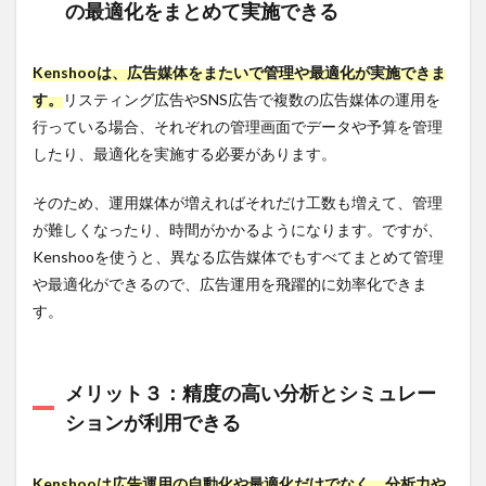
の最適化をまとめて実施できる
間を削
減でき
る
Kenshooは、広告媒体をまたいで管理や最適化が実施できま
4.1.3
す。
リスティング広告やSNS広告で複数の広告媒体の運用を
3:見
やすく
行っている場合、それぞれの管理画面でデータや予算を管理
わかり
したり、最適化を実施する必要があります。
やすい
レポー
トが瞬
そのため、運用媒体が増えればそれだけ工数も増えて、管理
時に作
が難しくなったり、時間がかかるようになります。ですが、
成・共
Kenshooを使うと、異なる広告媒体でもすべてまとめて管理
有でき
る
や最適化ができるので、広告運用を飛躍的に効率化できま
す。
4.2
Kenshoo
と共に利
用したい
メリット３：精度の高い分析とシミュレー
広告レポ
ート自動
ションが利用できる
化ツール
まとめ
Kenshooは広告運用の自動化や最適化だけでなく、分析力や
4.3