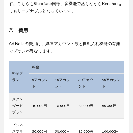
す。こちらもShirofune同様、多機能でありながらKenshooよ
りもリーズナブルとなっています。
費用
Ad Noteの費用は、媒体アカウント数と自動入札機能の有無
でプランが異なります。
料金
料金プ
ラン
5アカウン
10アカウ
30アカウ
50アカウン
ト
ント
ント
ト
スタン
ダード
10,000円
18,000円
45,000円
60,000円
プラン
ビジネ
スプラ
50,000円
58,000円
85,000円
100,000円