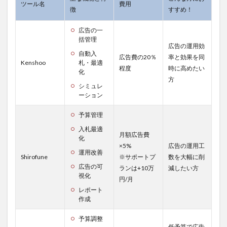
ツール名
費用
徴
すすめ！
こんな
方にお
すす
広告の一
め！
括管理
広告の運用効
4.5.4
自動入
広告費の20％
率と効果を同
Kenshoo
札・最適
URL
程度
時に高めたい
化
5
方
シミュレ
Kenshoo
ーション
と共に利
用したい
予算管理
クリエイ
ティブ制
入札最適
月額広告費
作管理ツ
化
ール
×5%
広告の運用工
運用改善
Shirofune
※サポートプ
数を大幅に削
5.1
広告の可
ランは+10万
減したい方
AdFlow
視化
円/月
5.1.1
レポート
主な
作成
機能と
特徴
予算調整
低予算で広告