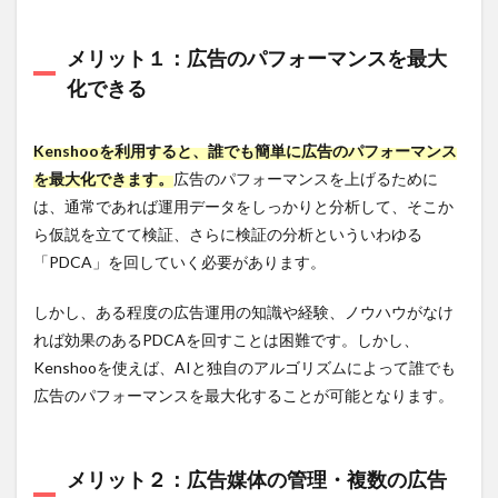
ール
を利
用す
メリット１：広告のパフォーマンスを最大
るメ
化できる
リッ
ト
4.1.1
Kenshooを利用すると、誰でも簡単に広告のパフォーマンス
1:あ
を最大化できます。
広告のパフォーマンスを上げるために
らゆる
は、通常であれば運用データをしっかりと分析して、そこか
広告媒
体のデ
ら仮説を立てて検証、さらに検証の分析といういわゆる
ータを
「PDCA」を回していく必要があります。
自動で
集計・
更新・
しかし、ある程度の広告運用の知識や経験、ノウハウがなけ
管理で
れば効果のあるPDCAを回すことは困難です。しかし、
きる
Kenshooを使えば、AIと独自のアルゴリズムによって誰でも
4.1.2
広告のパフォーマンスを最大化することが可能となります。
2:広
告レポ
ート作
成にか
メリット２：広告媒体の管理・複数の広告
かる時