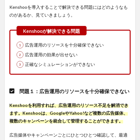
討したい
Kenshooを導入することで解決できる問題にはどのようなも
広告自動
最適化ツ
のがあるか、見ていきましょう。
ールまと
め
3.2
自社
広告運用のリソースを十分確保できない
に合
った
広告運用の効果が出せない
広告
自動
正確なシミュレーションができない
最適
化ツ
ール
を選
問題１：広告運用のリソースを十分確保できない
ぶポ
イン
ト
Kenshooを利用すれば、広告運用のリソース不足を解消でき
3.2.1
ます。Kenshooは、GoogleやYahoo!など複数の広告媒体、
複数のキャンペーンを統合して管理することができます。
POINT
１：欲
広告媒体やキャンペーンごとにひとつひとつ確認して、最適
しい機