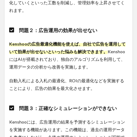
能があ
化していくといった工数を削減し、管理効率を上昇させてく
るか
れます。
3.2.2
POINT
問題２：広告運用の効果が出せない
２：費
用が負
Kenshooの広告最適化機能を使えば、自社で広告を運用して
担にな
らない
いて効果が出せないといった悩みも解決できます。
Kenshoo
か
にはAIが搭載されており、独自のアルゴリズムを利用して、
3.2.3
運用データの分析から改善を実施します。
POINT
自動入札による入札の最適化、ROIの最適化などを実施する
３：運
用する
ことにより、広告の効果を最大化させます。
広告媒
体に対
応して
問題３：正確なシミュレーションができない
いるか
3.3
Kenshooには、広告運用の結果を予測するシミュレーション
１.Shirofune
を実施する機能があります。この機能は、過去の運用データ
3.3.1