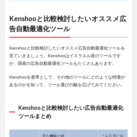
4.4.2
費用
Kenshooと比較検討したいオススメ広
4.4.3
告自動最適化ツール
こんな
方にお
すす
め！
Kenshooと比較検討したいオススメ広告自動最適化ツールを
見ていきましょう。Kenshooはイスラエル産のツールです
4.4.4
URL
が、国産の広告自動最適化ツールもたくさんあります。
4.5
Kenshooを基準として、その他のツールにどのような特徴が
３.AD
EBiS
あるのかを知って、ツール選びの幅を広げてみてください。
4.5.1
主な
機能と
Kenshooと比較検討したい広告自動最適化
特徴
ツールまとめ
4.5.2
費用
主な機能と特
こんな方にお
4.5.3