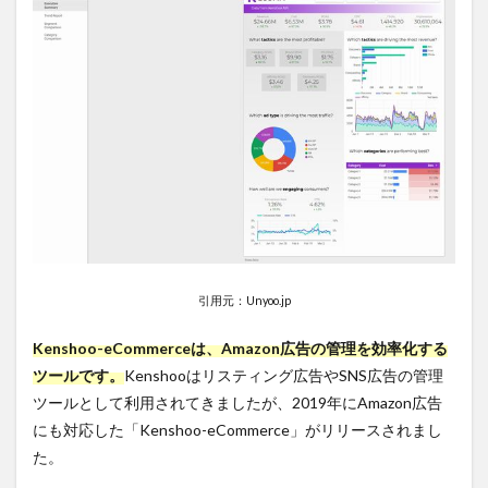
でき
る
2.2
メリ
ット
２：
広告
媒体
の管
理・
複数
の広
告の
最適
引用元：Unyoo.jp
化を
まと
めて
Kenshoo-eCommerceは、Amazon広告の管理を効率化する
実施
ツールです。
Kenshooはリスティング広告やSNS広告の管理
でき
る
ツールとして利用されてきましたが、2019年にAmazon広告
にも対応した「Kenshoo-eCommerce」がリリースされまし
2.3
た。
メリ
ット