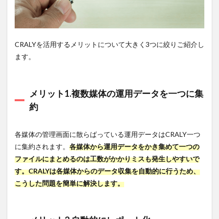
い広
告レ
ポー
ト作
成ツ
CRALYを活用するメリットについて大きく3つに絞りご紹介し
ール
ます。
まと
め
7.2
Databeat
メリット1.複数媒体の運用データを一つに集
約
7.2.1
特徴
7.2.2
各媒体の管理画面に散らばっている運用データはCRALY一つ
CRALY
に集約されます。
各媒体から運用データをかき集めて一つの
との違
ファイルにまとめるのは工数がかかりミスも発生しやすいで
い
す。CRALYは各媒体からのデータ収集を自動的に行うため、
7.2.3
こうした問題を簡単に解決します。
こんな
方にお
すす
め！