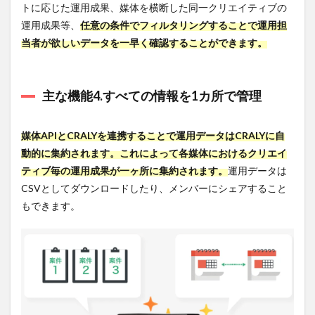
トに応じた運用成果、媒体を横断した同一クリエイティブの
6.2
運用成果等、
任意の条件でフィルタリングすることで運用担
CRALY
の実
当者が欲しいデータを一早く確認することができます。
際の
評判
は？
主な機能4.すべての情報を1カ所で管理
6.2.1
・株式
会社メ
媒体APIとCRALYを連携することで運用データはCRALYに自
ディッ
クスの
動的に集約されます。これによって各媒体におけるクリエイ
事例
ティブ毎の運用成果が一ヶ所に集約されます。
運用データは
6.2.2
CSVとしてダウンロードしたり、メンバーにシェアすること
・ポノ
もできます。
ス株式
会社の
事例
6.3
CRALY
で注
意す
るべ