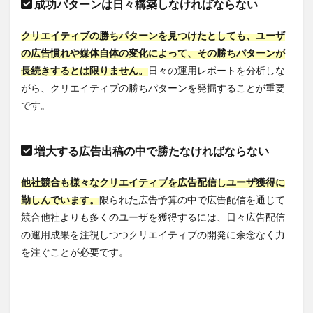
作成
成功パターンは日々構築しなければならない
ツー
ルを
クリエイティブの勝ちパターンを見つけたとしても、ユーザ
上手
の広告慣れや媒体自体の変化によって、その勝ちパターンが
に選
ぶ3
長続きするとは限りません。
日々の運用レポートを分析しな
つの
がら、クリエイティブの勝ちパターンを発掘することが重要
ポイ
ント
です。
8.1
POINT1：
増大する広告出稿の中で勝たなければならない
連携した
いデータ
を見極め
他社競合も様々なクリエイティブを広告配信しユーザ獲得に
る
勤しんでいます。
限られた広告予算の中で広告配信を通じて
8.2
競合他社よりも多くのユーザを獲得するには、日々広告配信
POINT2：
の運用成果を注視しつつクリエイティブの開発に余念なく力
レポート
の活用主
を注ぐことが必要です。
体を明確
にする
8.3
POINT3：