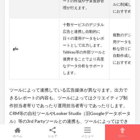
ートの作成や予算進捗管
ルに削減したい
理が行えます。
におすすめです
十数サービスのデジタル
広告と連携し自動的に
複数のデジタル
日々の運用データをレポ
用データを一元
ートとして出力します。
glu
軟な切り口でレ
Tableau等の外部ツールと
自動作成したい
連携することでより高度
におすすめです
なデータ分析をサポート
します。
ツールによって連携している広告媒体が異なります。出力で
きるレポートの内容も、ツールによってはクリエイティブ制
作担当者寄りであったり運用担当者寄りであったりします。
CRM等の自社ツールやLooker Studio（旧Googleデータポータ
ル）等の3rd Partyツールとの連携も、ツールによってはでき
ないものがありますので注意が必要です。
ホーム
シェア
メニュー
TOPへ