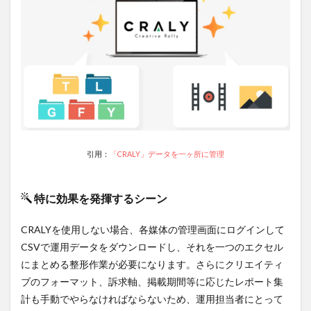
き点
は？
6.3.1
1.連携
してい
る広告
媒体に
限りが
ある
6.3.2
引用：
「CRALY」データを一ヶ所に管理
2.デー
タ更新
は毎朝
午前10
特に効果を発揮するシーン
時の一
日一回
CRALYを使用しない場合、各媒体の管理画面にログインして
のみ
CSVで運用データをダウンロードし、それを一つのエクセル
6.3.3
にまとめる整形作業が必要になります。さらにクリエイティ
3.3rd
ブのフォーマット、訴求軸、掲載期間等に応じたレポート集
Paryツ
ールと
計も手動でやらなければならないため、運用担当者にとって
連携し