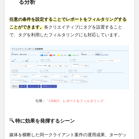
る分析
クリ
エイ
ティ
ブの
任意の条件を設定することでレポートをフィルタリングする
回転
ことができます。
各クリエイティブにタグを設置すること
数を
で、タグを利用したフィルタリングにも対応しています。
上げ
たい
方
6
「CRALY」
に関する
よくある
疑問Q&A
6.1
CRALY
は申
引用：
「CRALY」レポートをフィルタリング
し込
んだ
らす
特に効果を発揮するシーン
ぐ使
え
る？
媒体を横断した同一クライアント案件の運用成果、ターゲッ