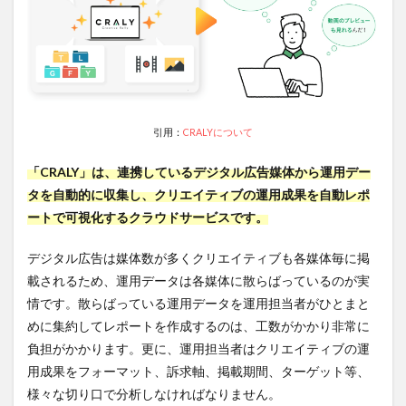
会社
1.2
CRALY
が対
応し
てい
る主
引用：
CRALYについて
な媒
体
「CRALY」は、連携しているデジタル広告媒体から運用デー
2
無料
タを自動的に収集し、クリエイティブの運用成果を自動レポ
プランも
ートで可視化するクラウドサービスです。
あり！
「CRALY」
の料金
デジタル広告は媒体数が多くクリエイティブも各媒体毎に掲
載されるため、運用データは各媒体に散らばっているのが実
2.1
情です。散らばっている運用データを運用担当者がひとまと
プラ
ンは
めに集約してレポートを作成するのは、工数がかかり非常に
どう
負担がかかります。更に、運用担当者はクリエイティブの運
やっ
て選
用成果をフォーマット、訴求軸、掲載期間、ターゲット等、
べば
様々な切り口で分析しなければなりません。
い