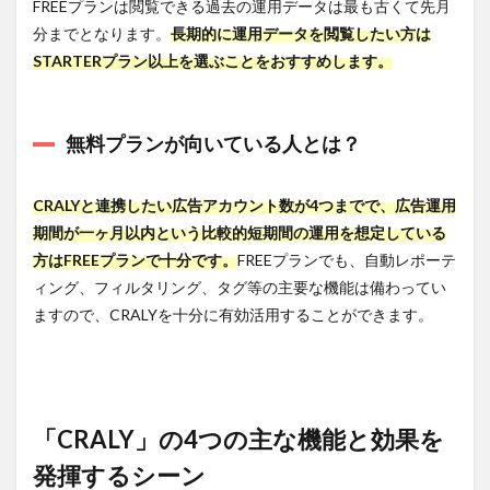
FREEプランは閲覧できる過去の運用データは最も古くて先月
ューショ
分までとなります。
長期的に運用データを閲覧したい方は
ンツール
「CRALY」
STARTERプラン以上を選ぶことをおすすめします。
を利用す
る3つのメ
リット
無料プランが向いている人とは？
4.1
メリ
ット1.
CRALYと連携したい広告アカウント数が4つまでで、広告運用
複数
期間が一ヶ月以内という比較的短期間の運用を想定している
媒体
の運
方はFREEプランで十分です。
FREEプランでも、自動レポーテ
用デ
ィング、フィルタリング、タグ等の主要な機能は備わってい
ータ
を一
ますので、CRALYを十分に有効活用することができます。
つに
集約
4.2
メリ
ット2.
「CRALY」の4つの主な機能と効果を
自動
的に
発揮するシーン
レポ