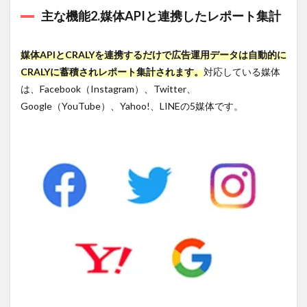
ない
主な機能2.媒体APIと連携したレポート集計
4.4.3
増大す
媒体APIとCRALYを連携するだけで広告運用データは自動的に
る広告
出稿の
CRALYに蓄積されレポート集計されます。
対応している媒体
中で勝
は、Facebook（Instagram）、Twitter、
たなけ
ればな
Google（YouTube）、Yahoo!、LINEの5媒体です。
らない
5
広告
クリエイ
ティブ特
化のソリ
ューショ
ンツール
「CRALY」
はこんな
方におす
すめ！
5.1
レポ
ート