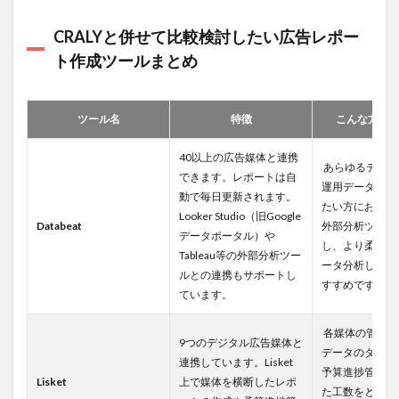
CRALYと併せて比較検討したい広告レポー
ト作成ツールまとめ
ツール名
特徴
こんな方に
40以上の広告媒体と連携
あらゆるデジタ
できます。レポートは自
運用データを一
動で毎日更新されます。
たい方におすす
Looker Studio（旧Google
Databeat
外部分析ツール
データポータル）や
し、より柔軟で
Tableau等の外部分析ツー
ータ分析したい
ルとの連携もサポートし
すすめです。
ています。
各媒体の管理画
9つのデジタル広告媒体と
データのダウン
連携しています。Lisket
予算進捗管理に
Lisket
上で媒体を横断したレポ
た工数をとにか