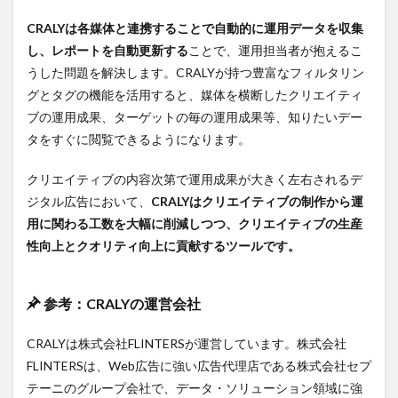
い？
CRALYは各媒体と連携することで自動的に運用データを収集
自分
にあ
し、レポートを自動更新する
ことで、運用担当者が抱えるこ
った
うした問題を解決します。CRALYが持つ豊富なフィルタリン
プラ
ンを
グとタグの機能を活用すると、媒体を横断したクリエイティ
選ぶ
ブの運用成果、ターゲットの毎の運用成果等、知りたいデー
ポイ
タをすぐに閲覧できるようになります。
ント
2.2
クリエイティブの内容次第で運用成果が大きく左右されるデ
無料
ジタル広告において、
CRALYはクリエイティブの制作から運
プラ
ンが
用に関わる工数を大幅に削減しつつ、クリエイティブの生産
向い
性向上とクオリティ向上に貢献するツールです。
てい
る人
と
は？
参考：CRALYの運営会社
3
CRALYは株式会社FLINTERSが運営しています。株式会社
「CRALY」
の4つの主
FLINTERSは、Web広告に強い広告代理店である株式会社セプ
な機能と
テーニのグループ会社で、データ・ソリューション領域に強
効果を発