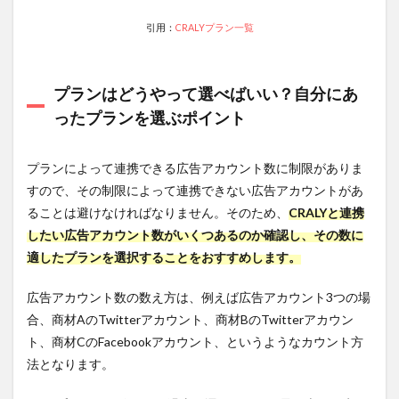
特に効
引用：
CRALYプラン一覧
果を発
揮する
シーン
プランはどうやって選べばいい？自分にあ
3.4
主な
ったプランを選ぶポイント
機能4.
すべ
ての
プランによって連携できる広告アカウント数に制限がありま
情報
すので、その制限によって連携できない広告アカウントがあ
を1カ
所で
ることは避けなければなりません。そのため、
CRALYと連携
管理
したい広告アカウント数がいくつあるのか確認し、その数に
3.4.1
適したプランを選択することをおすすめします。
特に効
果を発
広告アカウント数の数え方は、例えば広告アカウント3つの場
揮する
合、商材AのTwitterアカウント、商材BのTwitterアカウン
シーン
ト、商材CのFacebookアカウント、というようなカウント方
4
広告
法となります。
クリエイ
ティブ特
化のソリ