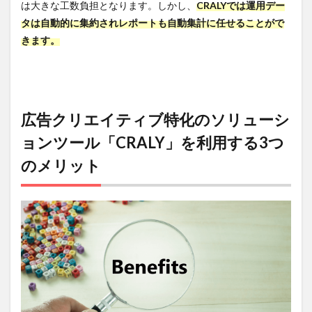
は大きな工数負担となります。しかし、
CRALYでは運用デー
ていな
い
タは自動的に集約されレポートも自動集計に任せることがで
きます。
7
CRALY
と併
せて
比較
検討
広告クリエイティブ特化のソリューシ
した
い広
ョンツール「CRALY」を利用する3つ
告レ
ポー
のメリット
ト作
成ツ
ール3
選
7.1
CRALY
と併
せて
比較
検討
した