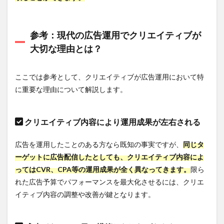
7.4.1
特徴
参考：現代の広告運用でクリエイティブが
7.4.2
大切な理由とは？
CRALY
との違
い
ここでは参考として、クリエイティブが広告運用において特
7.4.3
に重要な理由について解説します。
こんな
方にお
すす
め！
クリエイティブ内容により運用成果が左右される
7.4.4
広告を運用したことのある方なら既知の事実ですが、
同じタ
URL
ーゲットに広告配信したとしても、クリエイティブ内容によ
8
ってはCVR、CPA等の運用成果が全く異なってきます。
限ら
自社
に合
れた広告予算でパフォーマンスを最大化させるには、クリエ
った
イティブ内容の調整や改善が鍵となります。
広告
レポ
ート