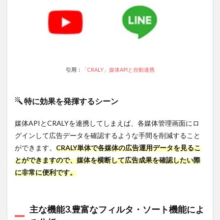
集計
にか
ける
工数
を削
減し
たい
方
引用：
「CRALY」媒体APIと自動連携
5.2
クリ
エイ
特に効果を発揮するシーン
ティ
ブの
媒体APIとCRALYを連携してしまえば、各媒体管理画面にロ
運用
グインして広告データを確認するような手間を削減すること
成果
を媒
ができます。
CRALY単体で各媒体の広告運用データを見るこ
体横
とができますので、媒体を横断して広告成果を確認したい際
串で
可視
に非常に便利です。
化し
たい
方
主な機能3.豊富なフィルタ・ソート機能によ
5.3