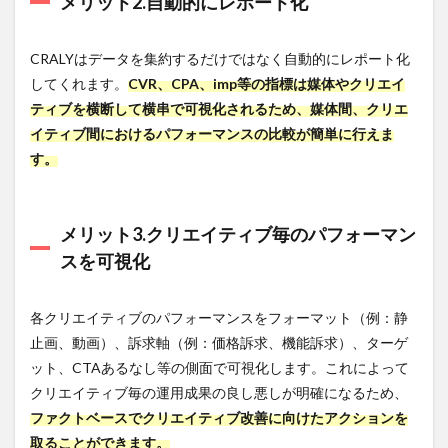
メリット2.自動的にレポート化
7.3
Lisket（リ
スケッ
CRALYはデータを集約するだけではなく自動的にレポート化
ト）
してくれます。
CVR、CPA、imp等の指標は媒体やクリエイ
7.3.1
ティブを横断して横串で可視化されるため、媒体間、クリエ
特徴
イティブ間におけるパフォーマンスの比較が簡単に行えま
7.3.2
す。
CRALY
との違
い
メリット3.クリエイティブ毎のパフォーマン
7.3.3
スを可視化
こんな
方にお
すす
各クリエイティブのパフォーマンスをフォーマット（例：静
め！
止画、動画）、訴求軸（例：価格訴求、機能訴求）、ターゲ
7.3.4
ット、CTAあるなし等の側面で可視化します。これによって
URL
クリエイティブ毎の運用成果の良し悪しが明確になるため、
7.4
ファクトベースでクリエイティブ改善に向けたアクションを
glu（グ
ルー）
取ることができます。