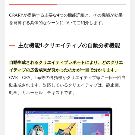
ート
化
CRARYが提供する主要な4つの機能詳細と、その機能が効果
4.3
を発揮する具体的なシーンについてご紹介します。
メリ
ット3.
クリ
エイ
主な機能1.クリエイティブの自動分析機能
ティ
ブ毎
のパ
自動生成されるクリエイティブレポートにより、どのクリエ
フォ
ーマ
イティブの広告成果が良かったのかが一目で分かります。
ンス
CVR、CPA、imp等の各指標がクリエイティブ毎に一日一回自
を可
動生成されます。対応しているクリエイティブは、静止画、
視化
動画、カルーセル、テキストです。
4.4
参
考：
現代
の広
告運
用で
クリ