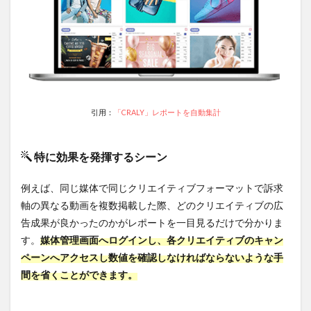
エイ
ティ
ブが
大切
な理
由と
は？
4.4.1
引用：
「CRALY」レポートを自動集計
クリエ
イティ
ブ内容
特に効果を発揮するシーン
により
運用成
果が左
例えば、同じ媒体で同じクリエイティブフォーマットで訴求
右され
軸の異なる動画を複数掲載した際、どのクリエイティブの広
る
告成果が良かったのかがレポートを一目見るだけで分かりま
4.4.2
す。
媒体管理画面へログインし、各クリエイティブのキャン
成功パ
ターン
ペーンへアクセスし数値を確認しなければならないような手
は日々
間を省くことができます。
構築し
なけれ
ばなら