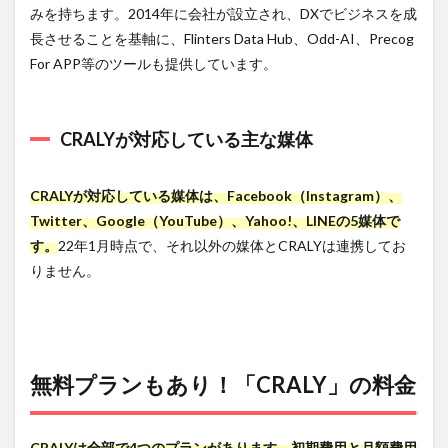
揮するシ
みを持ちます。2014年に会社が設立され、DXでビジネスを成
ーン
長させることを基軸に、Flinters Data Hub、Odd-AI、Precog
3.1
For APP等のツールも提供しています。
主な
機能1.
クリ
エイ
CRALYが対応している主な媒体
ティ
ブの
自動
CRALYが対応している媒体は、Facebook（Instagram）、
分析
Twitter、Google（YouTube）、Yahoo!、LINEの5媒体で
機能
す。
22年1月時点で、それ以外の媒体とCRALYは連携してお
3.1.1
りません。
特に効
果を発
揮する
シーン
3.2
無料プランもあり！「CRALY」の料金
主な
機能2.
媒体
APIと
CRALYは全部で4つのプランがあります。
初期費用と月額費用