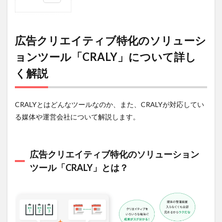
1
広告
クリエイ
ティブ特
化のソリ
広告クリエイティブ特化のソリューシ
ューショ
ョンツール「CRALY」について詳し
ンツール
「CRALY」
く解説
について
詳しく解
説
CRALYとはどんなツールなのか、また、CRALYが対応してい
1.1
広
告クリエ
る媒体や運営会社について解説します。
イティブ
特化のソ
リューシ
ョンツー
広告クリエイティブ特化のソリューション
ル
ツール「CRALY」とは？
「CRALY」
とは？
1.1.1
参考：
CRALY
の運営