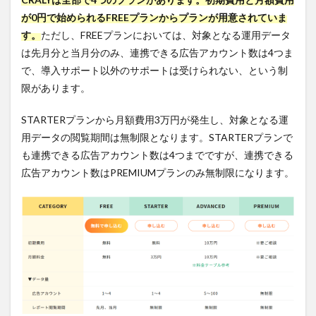
連携
が0円で始められるFREEプランからプランが用意されていま
した
レポ
す。
ただし、FREEプランにおいては、対象となる運用データ
ート
は先月分と当月分のみ、連携できる広告アカウント数は4つま
集計
で、導入サポート以外のサポートは受けられない、という制
3.2.1
限があります。
特に効
果を発
揮する
STARTERプランから月額費用3万円が発生し、対象となる運
シーン
用データの閲覧期間は無制限となります。STARTERプランで
3.3
も連携できる広告アカウント数は4つまでですが、連携できる
主な
広告アカウント数はPREMIUMプランのみ無制限になります。
機能3.
豊富
なフ
ィル
タ・
ソー
ト機
能に
よる
分析
3.3.1