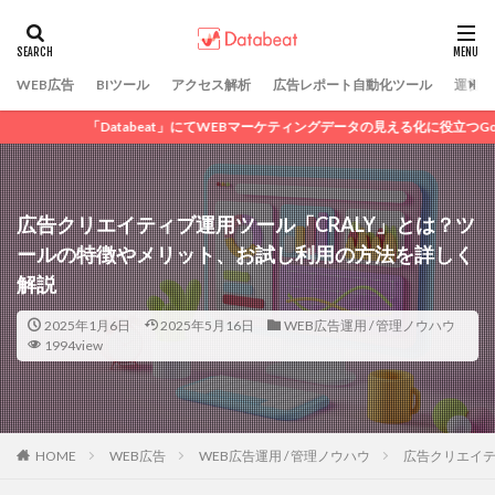
カテゴリー
WEB広告
BIツール
アクセス解析
広告レポート自動化ツール
運営会
eat」にてWEBマーケティングデータの見える化に役立つGoogleデータポータルの
タグ
DSP広告
GDN
LINE広告
SNS広告
アフィリエイト広告
ディスプレイ広告
広告クリエイティブ運用ツール「CRALY」とは？ツ
リスティング広告
動画広告
広告運用代行
ールの特徴やメリット、お試し利用の方法を詳しく
純広告
Criteo
解説
2025年1月6日
2025年5月16日
WEB広告運用 / 管理ノウハウ
検索
1994view
HOME
WEB広告
WEB広告運用 / 管理ノウハウ
広告クリエイテ