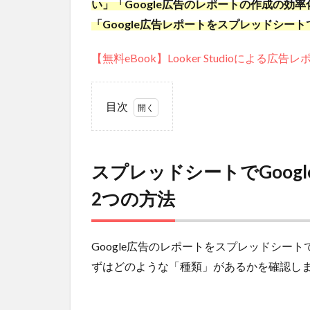
い」「Google広告のレポートの作成の効
「Google広告レポートをスプレッドシー
【無料eBook】Looker Studioによる
目次
1
ス
プレッ
ドシー
スプレッドシートでGoog
トで
Google
2つの方法
広告の
レポー
トを自
動作成
Google広告のレポートをスプレッドシー
する2
ずはどのような「種類」があるかを確認し
つの方
法