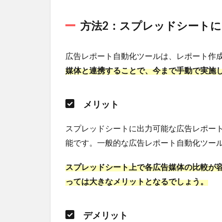
ドオン
2.1
方法2：スプレッドシート
スプレ
ッドシ
広告レポート自動化ツールは、レポート作
ートの
Google
媒体と連携することで、今まで手動で実施
広告ア
ドオン
とは？
メリット
2.2
スプレ
スプレッドシートに出力可能な広告レポー
ッドシ
能です。一般的な広告レポート自動化ツー
ートの
アドオ
スプレッドシート上で各広告媒体の比較が
ンで作
った
っては大きなメリットとなるでしょう。
Google
広告レ
ポート
デメリット
の見本