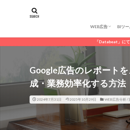
WEB広告代理店
WEB広告分析 / 測定
WEB広告運用 / 管
タグ
DSP広告
GD
リスティング広告
WEB広告
BIツー
WEB広告代理店
WEB広告分析 / 測定
WEB広告運用 / 管
「Databeat」にてWEBマーケテ
Google広告のレポー
成・業務効率化する方法【
2024年7月31日
2025年10月29日
WEB広告分析 / 