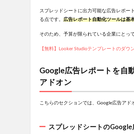
2.3
スプレッドシートに出力可能な広告レポー
スプレ
る点です。
広告レポート自動化ツールは基
ッドシ
ートの
そのため、予算が限られている企業にとっ
アドオ
ンを使
った
【無料】Looker Studioテンプレートの
Google
広告レ
ポート
Google広告レポートを
の自動
作成は
アドオン
こんな
方にオ
スス
こちらのセクションでは、Google広告ア
メ！
3
ス
プレッ
スプレッドシートのGoogl
ドシー
トの