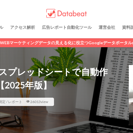
 / レポート
理ノウハウ
N
LINE広告
SNS広告
アフィリエイト広告
ディスプレイ広告
動画広告
広告運用代行
純広告
Criteo
ル
アクセス解析
広告レポート自動化ツール
運営会社
資料
 / レポート
理ノウハウ
検索
ィングデータの見える化に役立つGoogleデータポータルのレポートテンプ
トをスプレッドシートで自動作
2025年版】
測定 / レポート
26013view