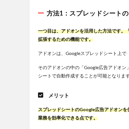
1.2.1
方法1：スプレッドシートのG
メリ
ット
一つ目は、アドオンを活用した方法です。「
1.2.2
デメ
拡張するための機能です。
リット
アドオンは、Googleスプレッドシート上
1.3
方法
2：ス
そのアドオンの中の「Google広告アドオン
プレ
シートで自動作成することが可能となりま
ッド
シー
トに
メリット
出力
可能
な広
スプレッドシートのGoogle広告アドオ
告レ
業務を効率化できる点です。
ポー
ト自