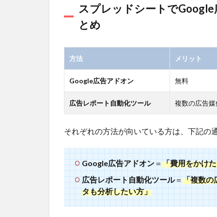
1.1
スプレッドシートでGoog
スプレ
とめ
ッドシ
ートで
Google
広告の
方法
メリット
レポー
トを自
Google広告アドオン
無料
動作成
する方
広告レポート自動化ツール
複数の広告媒
法まと
め
それぞれの方法が向いている方は、下記の
1.2
方法
1：ス
プレッ
Google広告アドオン
＝
「
費用をかけた
ドシー
広告レポート自動化ツール
＝
「複数の
トの
タも分析したい方」
Google
広告ア
ドオン