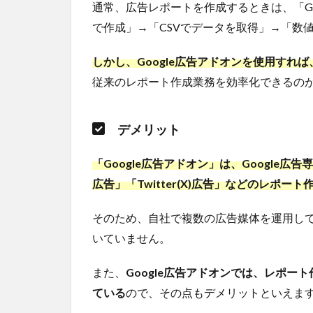
通常、広告レポートを作成するときは、「Go
動化
ツー
で作成」→「CSVでデータを取得」→「数
ル
しかし、Google広告アドオンを使用すれ
1.3.1
メリ
従来のレポート作成業務を効率化できるの
ット
1.3.2
デメリット
デメ
リット
「Google広告アドオン」は、
Google広告
2
広告」「Twitter(X)広告」などのレポ
Google
広告レ
そのため、自社で複数の広告媒体を運用し
ポート
を自動
いていません。
作成で
きるス
また、
Google広告アドオンでは、レポ
プレッ
ている
ドシー
ので、その点もデメリットといえま
トのア