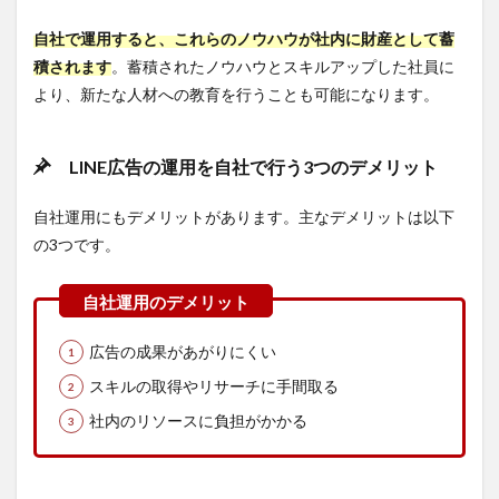
てい
るか
自社で運用すると、これらのノウハウが社内に財産として蓄
5
積されます
。蓄積されたノウハウとスキルアップした社員に
【厳
より、新たな人材への教育を行うことも可能になります。
選】
LINE
広告
運用
LINE広告の運用を自社で行う3つのデメリット
に強
みを
自社運用にもデメリットがあります。主なデメリットは以下
持つ
の3つです。
おす
すめ
代理
店3
選
広告の成果があがりにくい
5.1
アナ
スキルの取得やリサーチに手間取る
グラ
社内のリソースに負担がかかる
ム株
式会
社
5.1.1