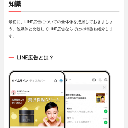
知識
広告」
の基礎
知識
1.1
最初に、LINE広告についての全体像を把握しておきましょ
LINE
う。他媒体と比較してLINE広告ならではの特徴も紹介しま
広告
す。
と
は？
1.2
LINE広告とは？
他の
広告
手段
と比
較し
た際
の
LINE
広告
の3つ
の特
徴
1.2.1