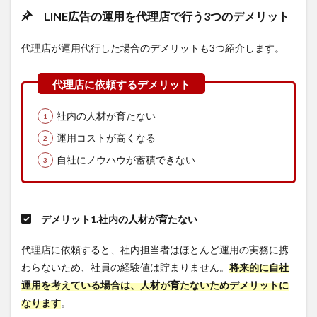
ト自
LINE広告の運用を代理店で行う3つのデメリット
動化
ツー
代理店が運用代行した場合のデメリットも3つ紹介します。
ル
7.1
Databeat
7.2
LINE
社内の人材が育たない
広告運用に
おける
運用コストが高くなる
「Databeat」
自社にノウハウが蓄積できない
の3つの活用
ポイント
7.2.1
広告
デメリット1.社内の人材が育たない
データ
管理の
代理店に依頼すると、社内担当者はほとんど運用の実務に携
手間を
大きく
わらないため、社員の経験値は貯まりません。
将来的に自社
削減
運用を考えている場合は、人材が育たないためデメリットに
7.2.2
なります
。
豊富