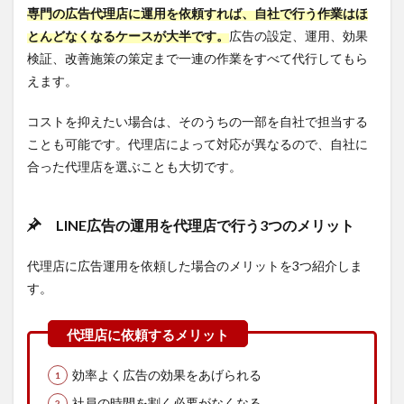
ユニ
専門の広告代理店に運用を依頼すれば、自社で行う作業はほ
アド
とんどなくなるケースが大半です。
広告の設定、運用、効果
5.3.1
検証、改善施策の策定まで一連の作業をすべて代行してもら
こんな
えます。
方にお
すす
め！
コストを抑えたい場合は、そのうちの一部を自社で担当する
ことも可能です。代理店によって対応が異なるので、自社に
5.3.2
合った代理店を選ぶことも大切です。
株式
会社ユ
ニアド
の強み
LINE広告の運用を代理店で行う3つのメリット
5.3.3
株式会
代理店に広告運用を依頼した場合のメリットを3つ紹介しま
社ユニ
す。
アドの
概要
6
LINE
効率よく広告の効果をあげられる
広告
の運
社員の時間を割く必要がなくなる