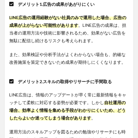
デメリット1.広告の成果があがりにくい
こんな
方にお
すす
LINE広告の運用経験がない社員のみで運用した場合、広告の
め！
成果が上がらない可能性があります
。LINE広告の成果は、担
5.1.2
当者の運用方法や技術に影響されるため、効果がない広告を
アナ
無駄に配信し続けるリスクも考えられます。
グラム
株式会
また、効果検証や分析手法がよくわからない場合も、的確な
社の強
み
改善施策を策定できないため成果が期待しにくくなります。
5.1.3
アナグ
デメリット2.スキルの取得やリサーチに手間取る
ラム株
式会社
の概要
LINE広告は、情報のアップデートが早く常に最新情報をキャ
ッチして柔軟に対応する姿勢が必要です。しかし
自社運用の
5.2
株式
場合、効率よく情報を集める手段がわかりにくいため、どう
会社
したらよいか迷ってしまう場合があります
。
グラ
ッド
運用方法のスキルアップを図るための勉強やリサーチにも時
キュ
ーブ