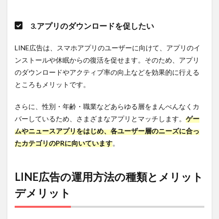
3.6
6.クリ
エイ
3.アプリのダウンロードを促したい
ティ
ブの
LINE広告は、スマホアプリのユーザーに向けて、アプリのイ
配信
面を
ンストールや休眠からの復活を促せます。そのため、アプリ
しっ
のダウンロードやアクティブ率の向上などを効果的に行える
かり
ところもメリットです。
把握
する
さらに、性別・年齢・職業などあらゆる層をまんべんなくカ
3.7
バーしているため、さまざまなアプリとマッチします。
ゲー
7.複数
のク
ムやニュースアプリをはじめ、各ユーザー層のニーズに合っ
リエ
たカテゴリのPRに向いています
。
イテ
ィブ
のフ
ォー
LINE広告の運用方法の種類とメリット
マッ
デメリット
トを
試す
3.8