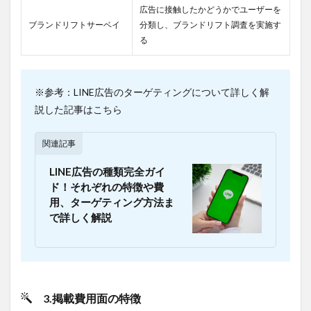
広告に接触したかどうかでユーザーを
2.2.2.3
ブランドリフトサーベイ
分類し、ブランドリフト調査を実施す
デメリ
る
ット3.自
社にノウ
ハウが蓄
積できな
い
※参考：LINE広告のターゲティングについて詳しく解
説した記事はこちら
2.3
こん
な方
関連記事
は
LINE
LINE広告の種類完全ガイ
広告
ド！それぞれの特徴や費
の自
用、ターゲティング方法ま
社運
用が
で詳しく解説
おす
す
め！
2.4
こん
3.掲載費用面の特徴
な方