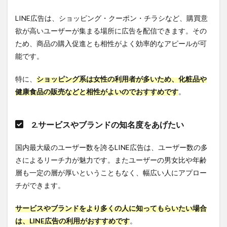
る
3.3
LINE広告は、ショッピング・クーポン・チラシなど、購買意
3.自動
欲が高いユーザーが集まる場所に広告を配信できます。その
入札
ため、商品の購入促進とも相性がよく効率的なアピールが可
を利
用す
能です。
る
特に、
ショッピング系は女性の利用者が多いため、化粧品や
3.4
4.類似
健康食品の販売などと相性がよいのでおすすめです
。
配信
を活
用す
2.サービスやブランドの知名度をあげたい
る
3.5
国内最大級のユーザー数を誇るLINE広告は、ユーザー数の多
5.広告
さによるリーチ力が魅力です。またユーザーの男女比や年齢
グル
ープ
層も一定の層が厚いということもなく、幅広い人にアプロー
の細
チができます。
分化
に気
をつ
サービスやブランドをより多くの人に知ってもらいたい場合
ける
は、LINE広告の利用がおすすめです
。