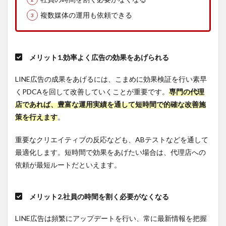
用効
果を
複数媒体の運用も依頼できる
上手
に検
証、
分析
する
メリット1.効率よく広告の効果をあげられる
3つ
のポ
LINE広告の成果をあげるには、こまめに効果検証を行い素早
イン
くPDCAを回して改善していくことが重要です。
専門の代理
ト
店であれば、豊富な運用実績を通して短時間で的確な改善施
6.1
策を行えます
。
POINT1.
コンバ
ージョ
重要なクリエイティブの反応なども、ABテストなどを通して
ン関連
最適化します。短時間で効果をあげたい場合は、代理店への
の数字
に注目
依頼が最短ルートだといえます。
する
6.2
メリット2.社員の時間を割く必要がなくなる
POINT2.
クリッ
ク数と
LINE広告は頻繁にアップデートを行い、常に最新情報を把握