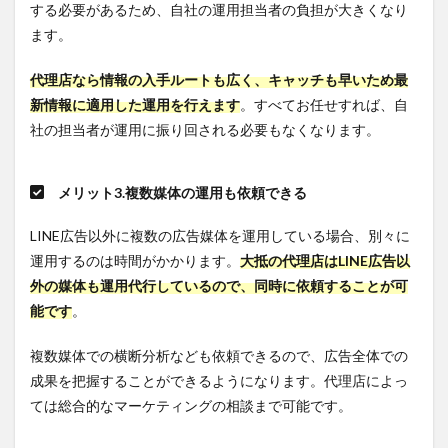
クリッ
する必要があるため、自社の運用担当者の負担が大きくなり
ク率を
ます。
重視す
る
代理店なら情報の入手ルートも広く、キャッチも早いため最
6.3
新情報に適用した運用を行えます
。すべてお任せすれば、自
POINT3.
他の分
社の担当者が運用に振り回される必要もなくなります。
析ツー
ルと連
携させ
メリット3.複数媒体の運用も依頼できる
て分析
する
LINE広告以外に複数の広告媒体を運用している場合、別々に
7
運用するのは時間がかかります。
大抵の代理店はLINE広告以
LINE
外の媒体も運用代行しているので、同時に依頼することが可
広告
の運
能です
。
用効
果検
複数媒体での横断分析なども依頼できるので、広告全体での
証に
おす
成果を把握することができるようになります。代理店によっ
すめ
ては総合的なマーケティングの相談まで可能です。
の広
告レ
ポー