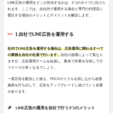
LINE広告の運用をどこが担当するかは、2つのタイプに分けら
8.クリ
エイ
れます。ここでは、自社内で運用する場合と専門の代理店に
ティ
委託する場合のメリットとデメリットを解説します。
ブの
A/Bテ
スト
を欠
1.自社でLINE広告を運用する
かさ
ない
3.9
社内でLINE広告を運用する場合は、広告運用に関わるすべて
9.LINE
の業務を自社の社員で行います。
自社の規模によって異なり
広告
ますが、広告運用チームを結成し、数名で作業を分担して行
ネッ
トワ
うケースが多くなるでしょう。
ーク
を有
一度広告を配信した後も、PDCAサイクルを回しながら改善
効活
用す
施策を打ち出して、広告をアップグレードし続けていく必要
る
があります。
3.10
LINE広
告を自
LINE広告の運用を自社で行う3つのメリット
社で運