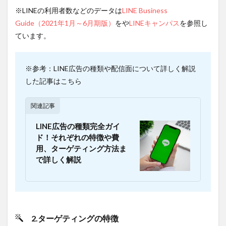
間取る
※LINEの利用者数などのデータは
LINE Business
2.1.2.3
Guide（2021年1月～6月期版）
をや
LINEキャンパス
を参照し
デメリ
ています。
ット3.社
内のリソ
ースに負
担がかか
※参考：LINE広告の種類や配信面について詳しく解説
る
した記事はこちら
2.2
2.代理
関連記事
店に
LINE
LINE広告の種類完全ガイ
広告
運用
ド！それぞれの特徴や費
代行
用、ターゲティング方法ま
を依
で詳しく解説
頼す
る
2.2.1
LINE
広告の
運用を
2.ターゲティングの特徴
代理店