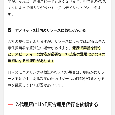
間がかかれば、運用スピードも遅くなります。担当者のPCス
5.2.1
キルによって個人差が出やすい点もデメリットだといえま
こんな
す。
方にお
すす
め！
デメリット3.社内のリソースに負担がかかる
5.2.2
株式
会社の規模にもよりますが、リソースによってはLINE広告の
会社グ
専任担当者を置けない場合があります。
兼務で業務を行う
ラッド
キュー
と、スピーディーな対応が必要なLINE広告の運用はかなりの
ブの強
負担になる可能性があります
。
み
5.2.3
日々のモニタリングや検証を行えない場合は、明らかにリソ
株式会
ース不足です。ある程度の社内リソースの確保が必要となる
社グラ
点を留意しておく必要があります。
ッドキ
ューブ
の概要
5.3
2.代理店にLINE広告運用代行を依頼する
株式
会社