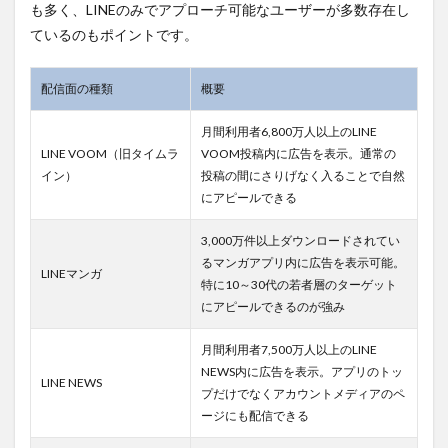
2
も多く、LINEのみでアプローチ可能なユーザーが多数存在し
LINE
ているのもポイントです。
広告
の運
用方
配信面の種類
概要
法の
種類
月間利用者6,800万人以上のLINE
とメ
LINE VOOM（旧タイムラ
VOOM投稿内に広告を表示。通常の
リッ
トデ
イン）
投稿の間にさりげなく入ることで自然
メリ
にアピールできる
ット
2.1
3,000万件以上ダウンロードされてい
1.自社
るマンガアプリ内に広告を表示可能。
LINEマンガ
で
特に10～30代の若者層のターゲット
LINE
にアピールできるのが強み
広告
を運
月間利用者7,500万人以上のLINE
用す
る
NEWS内に広告を表示。アプリのトッ
LINE NEWS
プだけでなくアカウントメディアのペ
2.1.1
ージにも配信できる
LINE
広告の