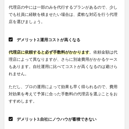
なフォ
代理店の中には一部のみを代行するプランがあるので、少し
ーマッ
トに対
でも社員に経験を積ませたい場合は、柔軟な対応を行う代理
応して
店を選びましょう。
いる
7.2.3
誰で
デメリット2.運用コストが高くなる
も簡単
にレポ
代理店に依頼すると必ず手数料がかかります
。依頼金額は代
ートを
理店によって異なりますが、さらに別途費用がかかるケース
作成で
きる
もあります。自社運用に比べてコストが高くなるのは避けら
れません。
8
まと
め
ただし、プロの運用によって効果も早く得られるので、費用
対効果を考えて予算に合った手数料の代理店を選ぶことをお
すすめします。
デメリット3.自社にノウハウが蓄積できない