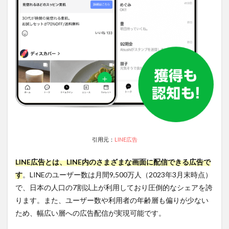
1.配
信面の
特徴
1.2.2
2.タ
ーゲテ
ィング
の特徴
1.2.3
3.掲
載費用
面の特
徴
引用元：
LINE広告
1.3
LINE
LINE広告とは、LINE内のさまざまな画面に配信できる広告で
広告
はこ
す
。LINEのユーザー数は月間9,500万人（2023年3月末時点）
んな
で、日本の人口の7割以上が利用しており圧倒的なシェアを誇
方に
ります。また、ユーザー数や利用者の年齢層も偏りが少ない
おす
す
ため、幅広い層への広告配信が実現可能です。
め！