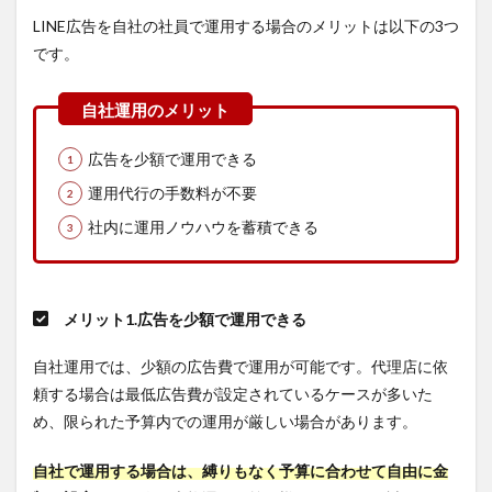
用する
LINE広告を自社の社員で運用する場合のメリットは以下の3つ
際に注
意すべ
です。
きポイ
ント
4
LINE
広告を少額で運用できる
広告
運用
運用代行の手数料が不要
の代
理店
社内に運用ノウハウを蓄積できる
を上
手に
選ぶ
3つ
メリット1.広告を少額で運用できる
のチ
ェッ
クポ
自社運用では、少額の広告費で運用が可能です。代理店に依
イン
頼する場合は最低広告費が設定されているケースが多いた
ト
め、限られた予算内での運用が厳しい場合があります。
4.1
1.LINE
自社で運用する場合は、縛りもなく予算に合わせて自由に金
広告