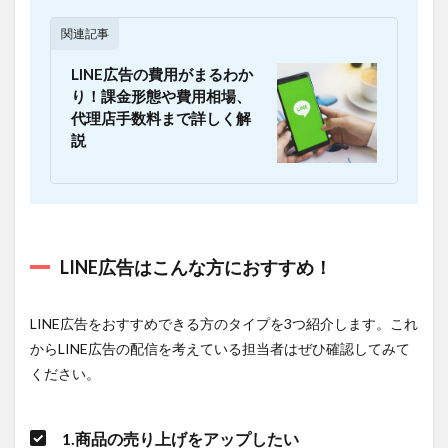
9つ
のポ
関連記事
イン
ト
LINE広告の費用がまるわか
3.1
り！課金形態や費用相場、
1.目的
代理店手数料まで詳しく解
を明
説
確に
決定
して
適切
なキ
ャン
ペー
LINE広告はこんな方におすすめ！
ンを
選ぶ
3.2
LINE広告をおすすめできる方のタイプを3つ紹介します。これ
2.ター
からLINE広告の配信を考えている担当者はぜひ確認してみて
ゲッ
ください。
トは
広め
に設
定す
1.商品の売り上げをアップしたい