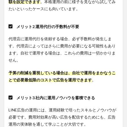
額を設定できます
。本格運用の前に様子を見ながら試してみ
の実
績が
たいといったケースにも向いています。
豊富
かど
うか
メリット2.運用代行の手数料が不要
4.2
2.LINE
代理店に運用代行を依頼する場合、必ず手数料が発生しま
の認
す。代理店によってはさらに費用が必要になる可能性もあり
定資
格を
ます。自社で運用する場合は、これらの費用は一切かかりま
持っ
せん。
た担
当者
予算の削減を重視している場合は、自社で運用をまかなうこ
が在
籍し
とで必要最低限のコストで広告を運用できます
。
てい
るか
4.3
メリット3.社内に運用ノウハウを蓄積できる
3.適切
な料
LINE広告の運用には、運用経験で培ったスキルとノウハウが
金が
必要です。費用対効果が高い広告を配信するためにも、広告
設定
され
運用の実体験を通して学ぶことが大切です。