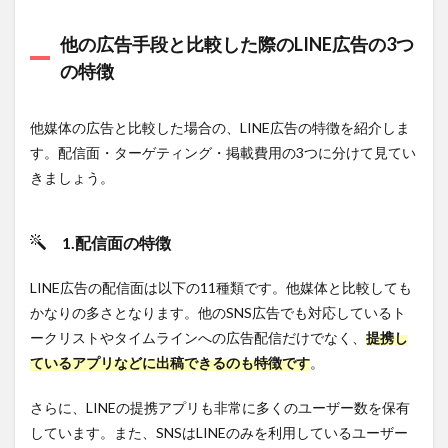
1.3.1
1.商
他の広告手段と比較した際のLINE広告の3つ
品の売
の特徴
り上げ
をアッ
プした
い
他媒体の広告と比較した場合の、LINE広告の特徴を紹介しま
す。配信面・ターゲティング・掲載費用の3つに分けて見てい
1.3.2
2.サ
きましょう。
ービス
やブラ
ンドの
1.配信面の特徴
知名度
をあげ
たい
LINE広告の配信面は以下の11種類です。他媒体と比較しても
かなりの多さとなります。他のSNS広告でも対応しているト
1.3.3
3.ア
ークリストやタイムラインへの広告配信だけでなく、
提携し
プリの
ているアプリなどに出稿できるのも特徴です
。
ダウン
ロード
さらに、LINEの提携アプリも非常に多くのユーザー数を保有
を促し
たい
しています。また、SNSはLINEのみを利用しているユーザー