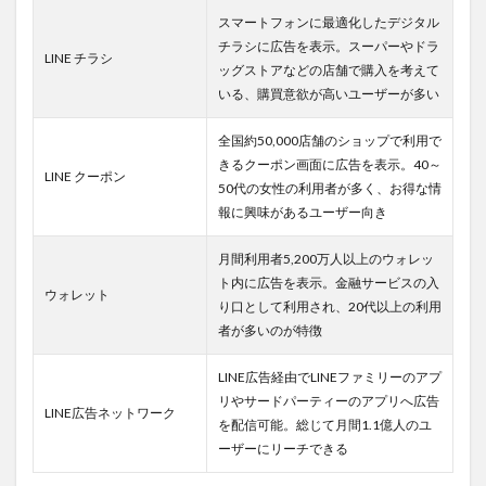
蓄積でき
スマートフォンに最適化したデジタル
る
チラシに広告を表示。スーパーやドラ
LINE チラシ
2.1.2
ッグストアなどの店舗で購入を考えて
LINE
いる、購買意欲が高いユーザーが多い
広告の
運用を
自社で
全国約50,000店舗のショップで利用で
行う3つ
きるクーポン画面に広告を表示。40～
LINE クーポン
のデメ
50代の女性の利用者が多く、お得な情
リット
報に興味があるユーザー向き
2.1.2.1
デメリ
月間利用者5,200万人以上のウォレッ
ット1.広
ト内に広告を表示。金融サービスの入
告の成果
ウォレット
り口として利用され、20代以上の利用
があがり
者が多いのが特徴
にくい
2.1.2.2
LINE広告経由でLINEファミリーのアプ
デメリ
リやサードパーティーのアプリへ広告
ット2.ス
LINE広告ネットワーク
を配信可能。総じて月間1.1億人のユ
キルの取
得やリサ
ーザーにリーチできる
ーチに手