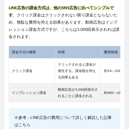
は
LINE
LINE広告の課金方式は、他のSNS広告に比べてシンプルで
広告
す
。クリック課金はクリックされない限り課金とならないた
を代
理店
め、無駄な費用を抑える効果があります。動画広告はインプ
に依
レッション課金方式ですが、こちらは1,000回表示されれば課
頼す
金されます。
るの
がお
すす
課金方式の種類
特徴
費用相場
め！
3
クリックされると課金が
【保
クリック課金
発生する。課金額を抑え
約24～200円
存
る効果もある
版】
LINE
広告
動画広告が1,000回表示さ
インプレッション課金
約400～650円
の自
れるごとに課金される
社運
用で
効果
を最
※参考：LINE広告の費用について詳しく解説した記事
大化
はこちら
する