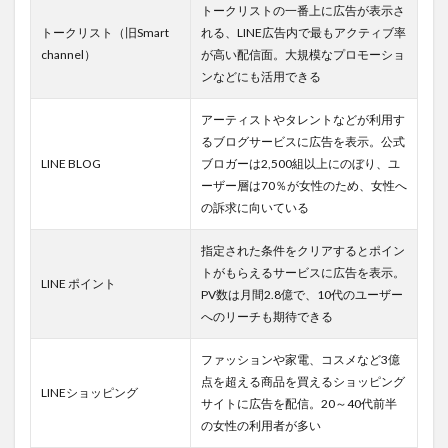
運用を
トークリストの一番上に広告が表示さ
自社で
トークリスト（旧Smart
れる、LINE広告内で最もアクティブ率
行う3つ
channel）
が高い配信面。大規模なプロモーショ
のメリ
ンなどにも活用できる
ット
2.1.1.1
アーティストやタレントなどが利用す
メリッ
るブログサービスに広告を表示。公式
ト1.広告
LINE BLOG
ブロガーは2,500組以上にのぼり、ユ
を少額で
ーザー層は70％が女性のため、女性へ
運用でき
る
の訴求に向いている
2.1.1.2
指定された条件をクリアするとポイン
メリッ
トがもらえるサービスに広告を表示。
ト2.運用
LINE ポイント
代行の手
PV数は月間2.8億で、10代のユーザー
数料が不
へのリーチも期待できる
要
ファッションや家電、コスメなど3億
2.1.1.3
メリッ
点を超える商品を買えるショッピング
LINEショッピング
ト3.社内
サイトに広告を配信。20～40代前半
に運用ノ
の女性の利用者が多い
ウハウを