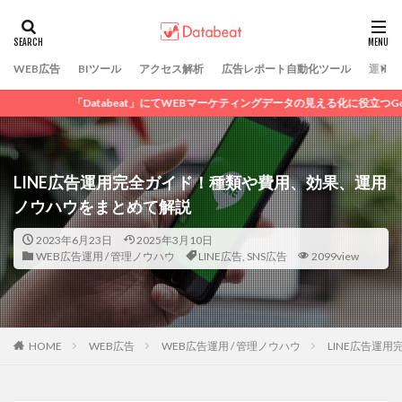
カテゴリー
WEB広告
BIツール
アクセス解析
広告レポート自動化ツール
運営会
abeat」にてWEBマーケティングデータの見える化に役立つGoogleデータポータル
タグ
DSP広告
GDN
LINE広告
SNS広告
アフィリエイト広告
ディスプレイ広告
LINE広告運用完全ガイド！種類や費用、効果、運用
リスティング広告
動画広告
広告運用代行
ノウハウをまとめて解説
純広告
Criteo
2023年6月23日
2025年3月10日
WEB広告運用 / 管理ノウハウ
LINE広告
,
SNS広告
2099view
検索
HOME
WEB広告
WEB広告運用 / 管理ノウハウ
LINE広告運