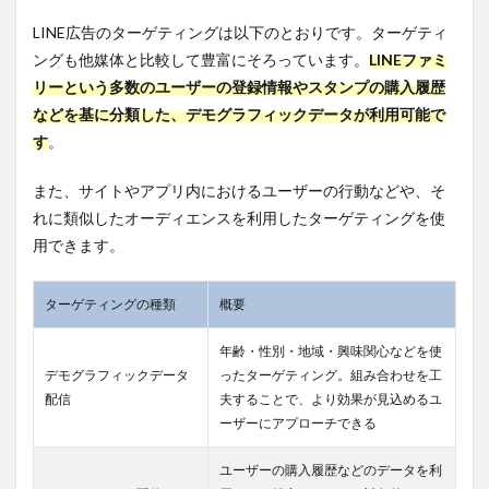
で行う3
LINE広告のターゲティングは以下のとおりです。ターゲティ
つのメ
リット
ングも他媒体と比較して豊富にそろっています。
LINEファミ
リーという多数のユーザーの登録情報やスタンプの購入履歴
2.2.1.1
メリッ
などを基に分類した、デモグラフィックデータが利用可能で
ト1.効率
す
。
よく広告
の効果を
また、サイトやアプリ内におけるユーザーの行動などや、そ
あげられ
る
れに類似したオーディエンスを利用したターゲティングを使
用できます。
2.2.1.2
メリッ
ト2.社員
ターゲティングの種類
概要
の時間を
割く必要
がなくな
年齢・性別・地域・興味関心などを使
る
デモグラフィックデータ
ったターゲティング。組み合わせを工
配信
夫することで、より効果が見込めるユ
2.2.1.3
メリッ
ーザーにアプローチできる
ト3.複数
媒体の運
ユーザーの購入履歴などのデータを利
用も依頼