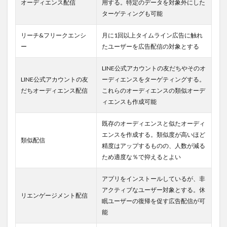
オーディエンス配信
用する。特定のデータを対象外にした
できる
ターゲティングも可能
2.2.2
LINE
リーチ&フリークエンシ
月に1回以上タイムライン広告に触れ
広告の
ー
たユーザーを広告配信の対象とする
運用を
代理店
LINE公式アカウントの友だちやそのオ
で行う3
つのデ
LINE公式アカウントの友
ーディエンスをターゲティングする。
メリッ
だちオーディエンス配信
これらのオーディエンスの類似オーデ
ト
ィエンスも作成可能
2.2.2.1
デメリ
既存のオーディエンスと似たオーディ
ット1.社
エンスを作成する。類似度が高いほど
類似配信
内の人材
精度はアップするものの、人数が減る
が育たな
ため適度な％で抑えるとよい
い
2.2.2.2
アプリをインストールしているが、非
デメリ
アクティブなユーザー対象とする。休
ット2.運
リエンゲージメント配信
眠ユーザーの復帰を促す広告配信が可
用コスト
能
が高くな
る