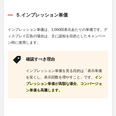
7
ディ
５.インプレッション単価
スプ
レイ
広告
インプレッション単価は、1,000回表示あたりの単価です。デ
運用
代行
ィスプレイ広告の場合は、主に認知を目的としたキャンペー
に強
ン時に使用します。
みを
もつ
おす
すめ
確認すべき理由
広告
代理
インプレッション単価を見る目的は「表示単価
店３
選
を安くし、表示回数を増やすこと」です。
イン
プレッション単価が高額な場合、コンバージョ
7.1
株式
ン単価も高騰します。
会社
Tumugu（ツ
ムグ）
7.1.1
こんな