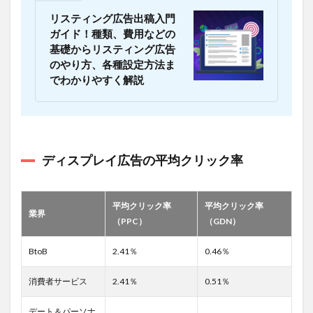
する
流れ
リスティング広告出稿入門
ガイド！種類、費用などの
2.1
基礎からリスティング広告
1.ディ
のやり方、各種設定方法ま
スプ
レイ
でわかりやすく解説
広告
の指
標等
をチ
ェッ
クし
ディスプレイ広告の平均クリック率
て問
題箇
所を
特定
平均クリック率
平均クリック率
業界
する
（PPC）
（GDN）
2.2
BtoB
2.41％
0.46％
2.課題
の原
因を
消費者サービス
2.41％
0.51％
分析
する
デート＆パーソナ