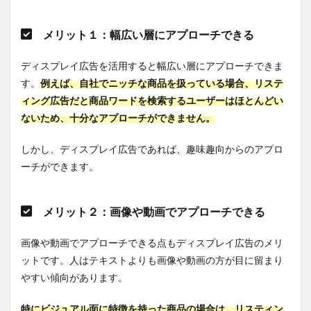
レイ
広告7
つの
メリット１：幅広い層にアプローチできる
低迷
原因
と解
ディスプレイ広告を活用すると幅広い層にアプローチできま
決の
す。
例えば、自社でニッチな商品を扱っている場合、リステ
ヒン
ィング広告だと商品ワードを検索するユーザーはほとんどい
トま
とめ
ないため、十分なアプローチができません。
4.2
しかし、ディスプレイ広告であれば、趣味趣向からのアプロ
原因
1：審
ーチができます。
査に
受か
らな
メリット２：画像や動画でアプローチできる
い
4.2.1
画像や動画でアプローチできる点もディスプレイ広告のメリ
解決の
ットです。人はテキストよりも画像や動画の方が目に留まり
ヒン
ト：ガ
やすい傾向があります。
イドラ
インを
特にビジュアル面に特徴を持った商品の場合は、リスティン
確認