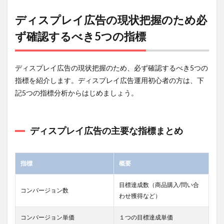
ルの設
定
ディスプレイ広告の現状把握のため必
4.8
ず確認するべき5つの指標
原因
7：LP
が最
適化
ディスプレイ広告の現状把握のため、必ず確認するべき5つの
され
指標を紹介します。ディスプレイ広告運用初心者の方は、下
てい
ない
記5つの指標分析からはじめましょう。
4.8.1
解決
のヒン
ディスプレイ広告の主要な指標まとめ
ト：関
連性と
表示速
度の改
指標
概要
善
目標達成数（商品購入/問い合
5
コンバージョン数
わせ獲得など）
即効
性あ
り！
コンバージョン単価
１つの目標達成単価