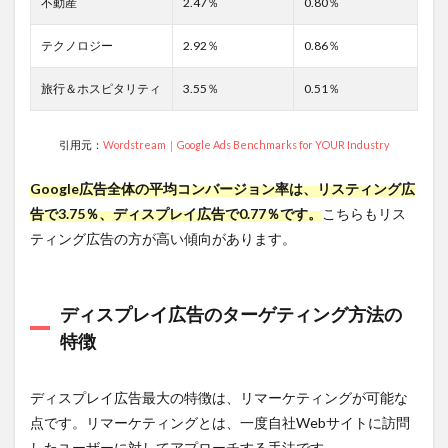
不動産
2.47％
0.80％
3.5
４.イ
ンプ
テクノロジー
2.92％
0.86％
レシ
ョン
旅行＆ホスピタリティ
3.55％
0.51％
数/リ
ーチ
数
引用元：
Wordstream｜Google Ads Benchmarks for YOUR Industry
3.5.1
確認す
Google広告全体の平均コンバージョン率は、リスティング広
べき理
告で3.75％、ディスプレイ広告で0.77％です。
こちらもリス
由
ティング広告の方が高い傾向があります。
3.6
５.イ
ンプ
レッ
ディスプレイ広告のターゲティング方法の
ショ
特徴
ン単
価
3.6.1
ディスプレイ広告最大の特徴は、リマーケティングが可能な
確認す
点です。リマーケティングとは、一度自社Webサイトに訪問
べき理
したユーザーに対してアプローチする手法です。