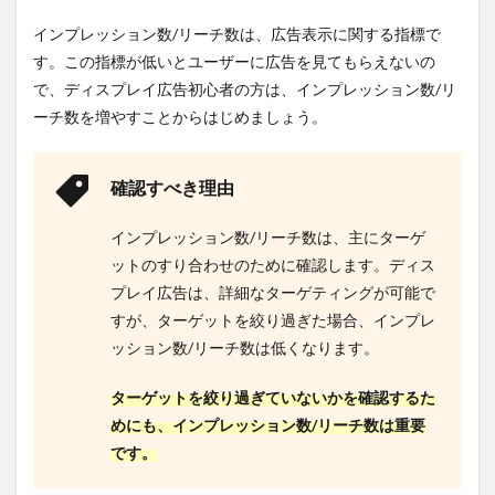
6.1.1
インプレッション数/リーチ数は、広告表示に関する指標で
メリ
す。この指標が低いとユーザーに広告を見てもらえないの
ット１.
で、ディスプレイ広告初心者の方は、インプレッション数/リ
即効性
のある
ーチ数を増やすことからはじめましょう。
広告運
用が可
能
確認すべき理由
6.1.2
メリ
インプレッション数/リーチ数は、主にターゲ
ット２.
ットのすり合わせのために確認します。ディス
本業に
集中で
プレイ広告は、詳細なターゲティングが可能で
きる
すが、ターゲットを絞り過ぎた場合、インプレ
6.1.3
ッション数/リーチ数は低くなります。
メリ
ット３.
ターゲットを絞り過ぎていないかを確認するた
的確な
めにも、インプレッション数/リーチ数は重要
アドバ
イスが
です。
もらえ
る