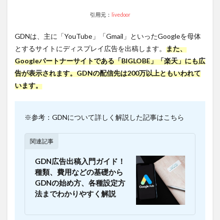
1.2
引用元：
livedoor
ディ
スプ
レイ
GDNは、主に「YouTube」「Gmail」といったGoogleを母体
広告
とするサイトにディスプレイ広告を出稿します。
また、
とリ
ステ
Googleパートナーサイトである「BIGLOBE」「楽天」にも広
ィン
告が表示されます。
GDNの配信先は200万以上ともいわれて
グ広
います。
告の
違い
1.3
※参考：GDNについて詳しく解説した記事はこちら
ディ
スプ
レイ
関連記事
広告
の平
GDN広告出稿入門ガイド！
均ク
種類、費用などの基礎から
リッ
GDNの始め方、各種設定方
ク率
法までわかりやすく解説
1.4
ディ
スプ