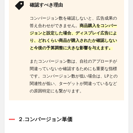
確認すべき理由
２.ロ
ジッ
クツ
コンバージョン数を確認しないと、広告成果の
リー
答え合わせができません。
商品購入をコンバー
を活
用す
ジョンと設定した場合、ディスプレイ広告によ
る
り、どれくらい商品が購入されたか確認しない
5.3
と今後の予算調整に大きな影響を与えます。
３.A/B
テス
またコンバージョン数は、自社のアプローチが
トを
間違っていないか確認するためにも重要な指標
実施
する
です。コンバージョン数が低い場合は、LPとの
関連性が低い、ターゲットが間違っているなど
5.4
４.リ
の原因特定にも繋がります。
ター
ゲテ
ィン
グ
（リ
２.コンバージョン単価
マー
ケテ
ィン