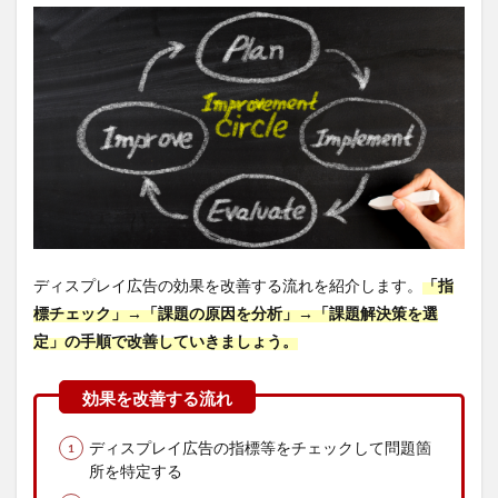
3：適
切な
除外
を使
用し
てい
ない
4.4.1
解決
のヒン
ト：プ
レース
メント
ディスプレイ広告の効果を改善する流れを紹介します。
「指
除外設
標チェック」→「課題の原因を分析」→「課題解決策を選
定を実
施する
定」の手順で改善していきましょう。
4.5
原因
4：魅
力の
ディスプレイ広告の指標等をチェックして問題箇
ない
所を特定する
広告
を掲