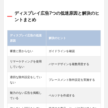
7.2.2
ディスプレイ広告7つの低迷原因と解決のヒ
株式
会社ア
ントまとめ
イレッ
プの強
み
ディスプレイ広告の低迷
7.2.3
解決のヒント
原因
株式会
社アイ
審査に受からない
ガイドラインを確認
レップ
の概要
リマーケティングを使用
7.3
バナーデザインを複数用意する
していない
株式
会社
メデ
適切な除外設定をしてい
プレースメント除外設定を実施する
ィッ
ない
クス
魅力のない広告を掲載し
7.3.1
ペルソナを作成する
こんな
ている
方にお
すすめ