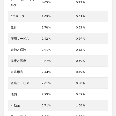
6.05％
0.72％
2.3
ルズ
3.課題
解決
Eコマース
2.69％
0.51％
策を
選
教育
3.78％
0.53％
定、
実施
する
雇用サービス
2.42％
0.59％
3
金融と保険
2.91％
0.52％
ディ
スプ
レイ
健康と医療
3.27％
0.59％
広告
の現
家庭用品
2.44％
0.49％
状把
握の
産業サービス
2.61％
0.50％
ため
必ず
確認
法的
2.93％
0.59％
する
べき
不動産
3.71％
1.08％
5つ
の指