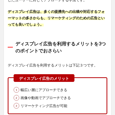
由
4
ディスプレイ広告は、多くの提携先への出稿や対応するフォ
ディ
ーマットの多さからも、リマーケティングのための広告とい
スプ
レイ
っても良いでしょう。
広告
の効
果が
改善
ディスプレイ広告を利用するメリットを3つ
され
のポイントでおさらい
ない
よく
ある
ディスプレイ広告を利用するメリットは下記３つです。
7つ
の低
迷原
因と
解決
のヒ
幅広い層にアプローチできる
ント
画像や動画でアプローチできる
4.1
リマーケティング広告が可能
ディ
スプ