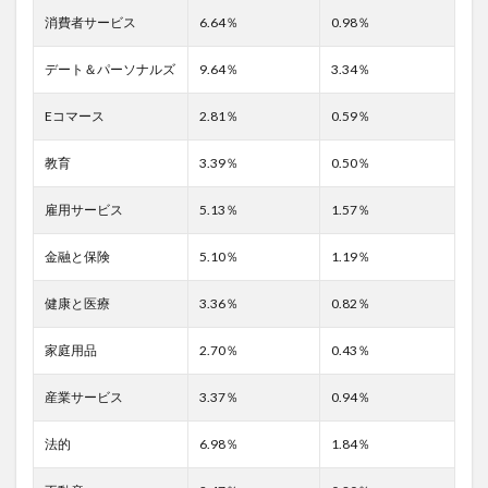
べき理
消費者サービス
6.64％
0.98％
由
デート＆パーソナルズ
9.64％
3.34％
3.3
２.コ
ンバ
Eコマース
2.81％
0.59％
ージ
ョン
教育
3.39％
0.50％
単価
3.3.1
雇用サービス
5.13％
1.57％
確認す
べき理
金融と保険
5.10％
1.19％
由
3.4
健康と医療
3.36％
0.82％
３.ク
リッ
家庭用品
2.70％
0.43％
ク率
3.4.1
産業サービス
3.37％
0.94％
確認す
べき理
法的
6.98％
1.84％
由