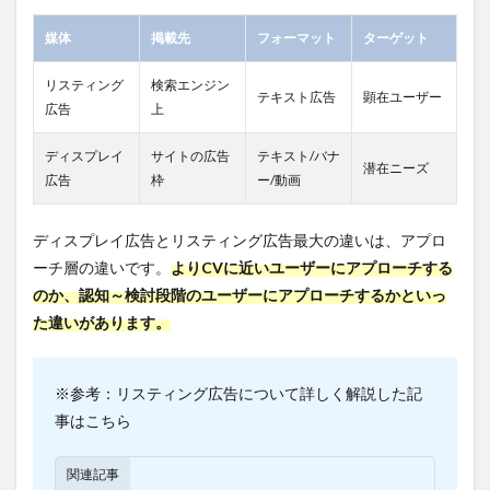
ット
２：画
媒体
掲載先
フォーマット
ターゲット
像や動
画でア
リスティング
検索エンジン
プロー
テキスト広告
顕在ユーザー
チでき
広告
上
る
ディスプレイ
サイトの広告
テキスト/バナ
1.6.3
潜在ニーズ
広告
枠
ー/動画
メリ
ット
３：リ
ディスプレイ広告とリスティング広告最大の違いは、アプロ
マーケ
ティン
ーチ層の違いです。
よりCVに近いユーザーにアプローチする
グ広告
のか、認知～検討段階のユーザーにアプローチするかといっ
が可能
た違いがあります。
2
ディ
スプ
※参考：リスティング広告について詳しく解説した記
レイ
広告
事はこちら
の効
果を
関連記事
改善