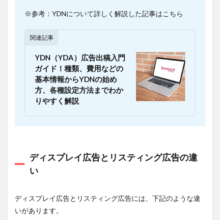
レイ
※参考：YDNについて詳しく解説した記事はこちら
広告
を利
用す
関連記事
るメ
リッ
YDN（YDA）広告出稿入門
トを3
つの
ガイド！種類、費用などの
ポイ
基本情報からYDNの始め
ント
方、各種設定方法までわか
でお
りやすく解説
さら
い
1.6.1
メリ
ット
１：幅
ディスプレイ広告とリスティング広告の違
広い層
い
にアプ
ローチ
できる
ディスプレイ広告とリスティング広告には、下記のような違
1.6.2
いがあります。
メリ