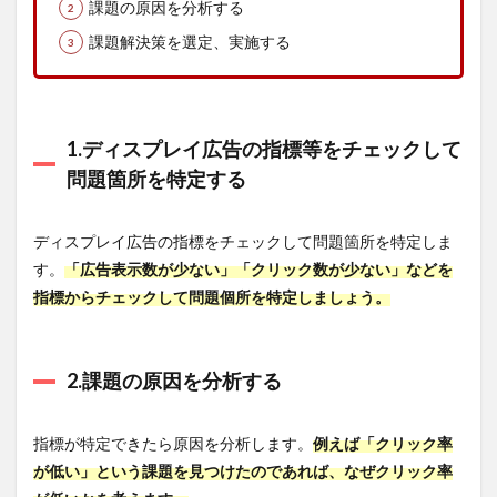
課題の原因を分析する
載し
てい
課題解決策を選定、実施する
る
4.5.1
解決
のヒン
1.ディスプレイ広告の指標等をチェックして
ト：ペ
ルソナ
問題箇所を特定する
を作成
する
ディスプレイ広告の指標をチェックして問題箇所を特定しま
4.6
原因
す。
「広告表示数が少ない」「クリック数が少ない」などを
5：ア
指標からチェックして問題個所を特定しましょう。
カウ
ント
設計
をし
2.課題の原因を分析する
てい
ない
4.6.1
指標が特定できたら原因を分析します。
例えば「クリック率
解決
が低い」という課題を見つけたのであれば、なぜクリック率
のヒン