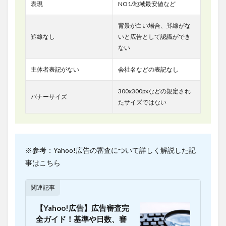
収集・
表現
NO1/地域最安値など
蓄積の
自動化
背景が白い場合、罫線がな
8.2.2
罫線なし
いと広告として認識ができ
レポ
ない
ート自
動作成
主体者表記がない
会社名などの表記なし
による
広告運
300x300pxなどの規定され
用業務
バナーサイズ
の効率
たサイズではない
化
8.2.3
豊富
なテン
※参考：Yahoo!広告の審査について詳しく解説した記
プレー
事はこちら
トによ
る広告
データ
関連記事
の可視
化
【Yahoo!広告】広告審査完
9
全ガイド！基準や日数、審
まと