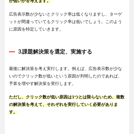
が低いかを考えます。
ト：提
供する
商品・
広告表示数が少ないとクリック率は低くなりますし、ターゲ
サービ
ットが間違っていてもクリック率は低いでしょう。このよう
ス別に
に原因を特定していきます。
アカウ
ント設
計を行
う
3.課題解決策を選定、実施する
4.7
原因
6：配
最後に解決策を考え実行します。例えば、広告表示数が少な
信が
いのでクリック数が低いという原因が判明したのであれば、
迷惑
にな
予算を増やす解決策を実行します。
って
いる
ただし、クリック数が低い原因は1つとは限らないため、複数
4.7.1
の解決策を考えて、それぞれを実行していく必要がありま
解決の
す。
ヒン
ト：配
信スケ
ジュー