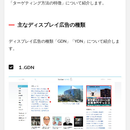
徴、
「ターゲティング方法の特徴」について紹介します。
主な
指標
の平
均数
主なディスプレイ広告の種類
値を
振り
返り
ディスプレイ広告の種類「GDN」「YDN」について紹介しま
1.1
す。
主な
ディ
スプ
１.GDN
レイ
広告
の種
類
1.1.1
１.GDN
1.1.2
２.YDN