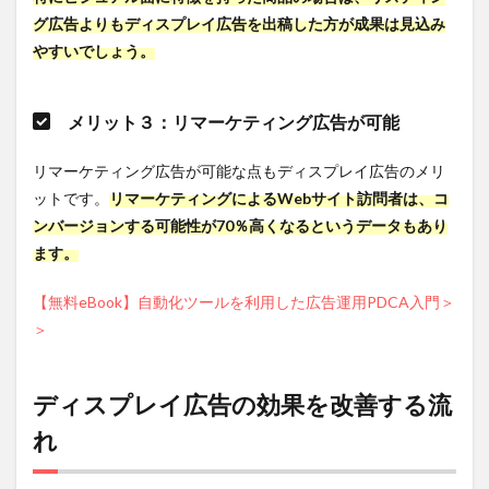
グ広告よりもディスプレイ広告を出稿した方が成果は見込み
4.3
やすいでしょう。
原因
2：リ
マー
ケテ
メリット３：リマーケティング広告が可能
ィン
グを
リマーケティング広告が可能な点もディスプレイ広告のメリ
使用
して
ットです。
リマーケティングによるWebサイト訪問者は、コ
いな
ンバージョンする可能性が70％高くなるというデータもあり
い
ます。
4.3.1
解決
【無料eBook】自動化ツールを利用した広告運用PDCA入門＞
のヒン
＞
ト：バ
ナーデ
ザイン
を複数
ディスプレイ広告の効果を改善する流
用意す
る
れ
4.4
原因