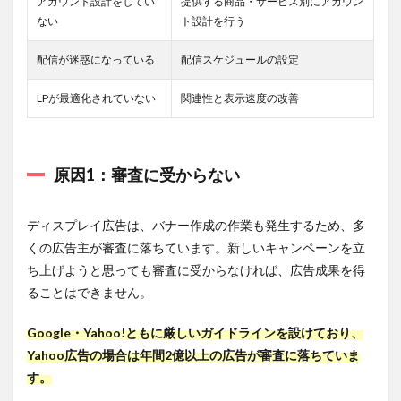
アカウント設計をしてい
提供する商品・サービス別にアカウン
ない
ト設計を行う
7.3.2
株式
会社メ
配信が迷惑になっている
配信スケジュールの設定
ディッ
クスの
LPが最適化されていない
関連性と表示速度の改善
強み
7.3.3
株式会
社メデ
原因1：審査に受からない
ィック
スの概
要
ディスプレイ広告は、バナー作成の作業も発生するため、多
8
くの広告主が審査に落ちています。新しいキャンペーンを立
ディ
ち上げようと思っても審査に受からなければ、広告成果を得
スプ
ることはできません。
レイ
広告
運用
Google・Yahoo!ともに厳しいガイドラインを設けており、
の問
Yahoo広告の場合は年間2億以上の広告が審査に落ちていま
題点
を可
す。
視化