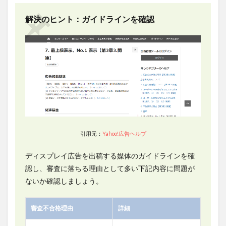
する
オス
解決のヒント：ガイドラインを確認
スメ
の広
告レ
ポー
ト自
動化
ツー
ル
8.1
Databeat
8.2
ディ
引用元：
Yahoo!広告ヘルプ
スプレイ広
告運用にお
ディスプレイ広告を出稿する媒体のガイドラインを確
ける
「Databeat」
認し、審査に落ちる理由として多い下記内容に問題が
の3つの活用
ないか確認しましょう。
ポイント
8.2.1
審査不合格理由
詳細
広告
データ