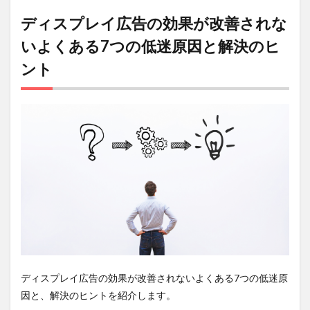
方にお
すすめ
ディスプレイ広告の効果が改善されな
7.1.2
いよくある7つの低迷原因と解決のヒ
株式会社
Tumugu（ツ
ント
ムグ）の強
み
7.1.3
株
式会社
Tumugu（ツ
ムグ）の概
要
7.2
株式
会社
アイ
レッ
プ
7.2.1
ディスプレイ広告の効果が改善されないよくある7つの低迷原
こんな
因と、解決のヒントを紹介します。
方にお
すすめ