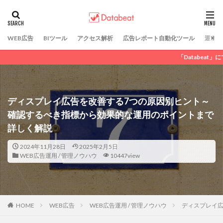
カテゴリー
WEB広告
BIツール
アクセス解析
広告レポート自動化ツール
運営会
「Databeat」にてWEBマーケティング
タグ
DSP広告
GDN
LINE広告
SNS広告
アフィリエイト広告
ディスプレイ広告
ディスプレイ広告を改善する7つの原因別ヒント～
リスティング広告
動画広告
広告運用代行
確認するべき指標から効果的な運用のポイントまで
純広告
Criteo
詳しく解説
2024年11月28日
2025年2月5日
検索
WEB広告運用 / 管理ノウハウ
10447view
HOME
WEB広告
WEB広告運用 / 管理ノウハウ
ディスプレイ