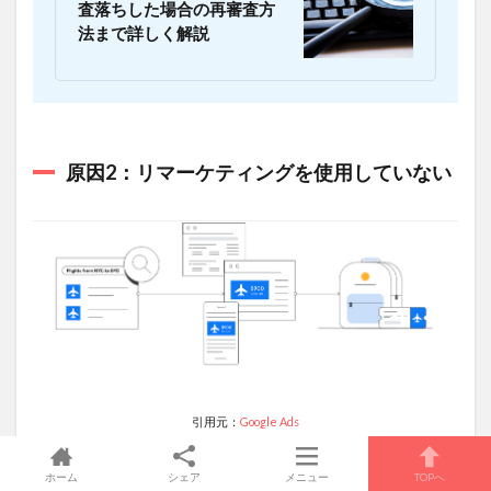
査落ちした場合の再審査方
め
法まで詳しく解説
原因2：リマーケティングを使用していない
引用元：
Google Ads
ディスプレイ広告を運用しているが、リマーケティングを使
ホーム
シェア
メニュー
TOPへ