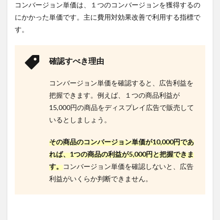
コンバージョン単価は、１つのコンバージョンを獲得するの
グ）
広告
にかかった単価です。主に費用対効果改善で利用する指標で
の運
す。
用を
行う
5.5
確認すべき理由
５.フ
リー
コンバージョン単価を確認すると、広告利益を
クエ
把握できます。例えば、１つの商品利益が
ンシ
ーキ
15,000円の商品をディスプレイ広告で販売して
ャッ
いるとしましょう。
プを
設定
する
その商品のコンバージョン単価が10,000円であ
れば、1つの商品の利益が5,000円と把握できま
6
ディ
す。
コンバージョン単価を確認しないと、広告
スプ
利益がいくらか判断できません。
レイ
広告
初心
者は
代理