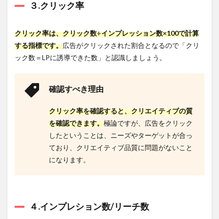
３.クリック率
店に
運用
改善
クリック率は、クリック数÷インプレッション数×100で計算
を依
頼す
する指標です。
広告がクリックされた割合となるので「クリ
るの
ック数＝LPに誘導できた数」と認識しましょう。
もお
すす
め
確認すべき理由
6.1
ディ
クリック率を確認すると、クリエイティブの質
スプ
レイ
を確認できます。
極論ですが、広告をクリック
広告
したということは、ニーズやターゲットが合っ
の運
用代
ており、クリエイティブ品質に問題がないこと
行を
になります。
代理
店に
依頼
する3
つの
４.インプレション数/リーチ数
メリ
ット