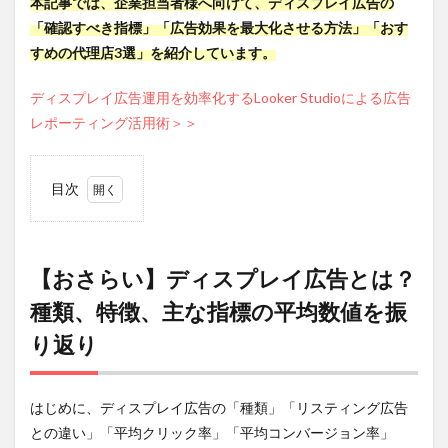
本記事では、企業担当者様へ向けて、ディスプレイ広告の
「確認すべき指標」「広告効果を最大化させる方法」「おす
すめの代理店3選」を紹介しています。
ディスプレイ広告運用を効率化するLooker Studioによる広告
レポーティング活用術＞＞
目次
1
【お
さら
い】
【おさらい】ディスプレイ広告とは？
ディ
種類、特徴、主な指標の平均数値を振
スプ
レイ
り返り
広告
と
は？
種
はじめに、ディスプレイ広告の「種類」「リスティング広告
類、
との違い」「平均クリック率」「平均コンバージョン率」
特