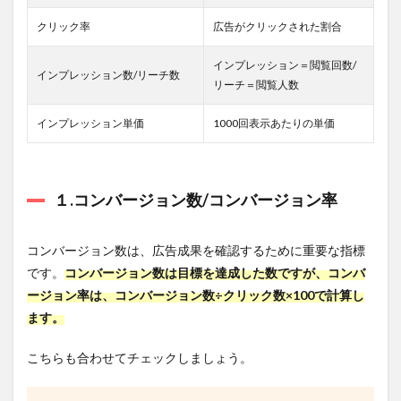
ディ
スプ
クリック率
広告がクリックされた割合
レイ
広告
インプレッション＝閲覧回数/
の効
インプレッション数/リーチ数
果を
リーチ＝閲覧人数
最大
化さ
インプレッション単価
1000回表示あたりの単価
せる
5つ
の
Tips
１.コンバージョン数/コンバージョン率
5.1
１.レ
スポ
コンバージョン数は、広告成果を確認するために重要な指標
ンシ
です。
コンバージョン数は目標を達成した数ですが、コンバ
ブデ
ィス
ージョン率は、コンバージョン数÷クリック数×100で計算し
プレ
ます。
イ広
告を
利用
こちらも合わせてチェックしましょう。
する
5.2