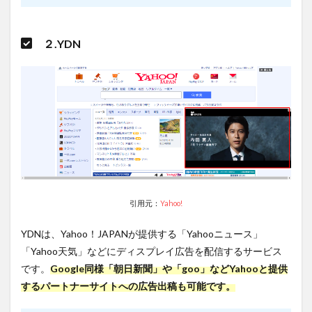
レイ
広告
の平
２.YDN
均コ
ンバ
ージ
ョン
率
1.5
ディ
スプ
レイ
広告
のタ
ーゲ
引用元：
Yahoo!
ティ
ング
方法
YDNは、Yahoo！JAPANが提供する「Yahooニュース」
の特
「Yahoo天気」などにディスプレイ広告を配信するサービス
徴
です。
Google同様「朝日新聞」や「goo」などYahooと提供
1.6
するパートナーサイトへの広告出稿も可能です。
ディ
スプ